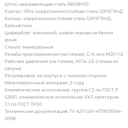
Шток: нержавеющая сталь 08Х18Н10
Корпус: IP54, коррозионностойкая сталь 12Х15Г9НД
Кольцо: коррозионностойкая сталь 12Х15Г9НД,
байонетное
Циферблат: алюминий, шкала черная на белом
фоне
Стекло: минеральное
Резьба присоединения (на гильзе): G ½ или M20×1,5
Рабочее давление (на гильзе), МПа: 2,5 (гильза из
латуни)
Регулировка: на корпусе с тыльной стороны
Межповерочный интервал: 3 года
Климатическое исполнение: группа C2 по ГОСТ Р
52931; климатическое исполнение УХЛ категории
2.1 по ГОСТ 15150
Техническая документация: ТУ 4211-001-4719015564-
2008