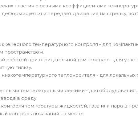
ческих пластин с разными коэффициентами температур
 деформируется и передаёт движение на стрелку, кот
нженерного температурного контроля - для компактн
м пространством.
 работой при отрицательной температуре - для участ
тную гильзу.
низкотемпературного теплоносителя - для локальных 
ренными температурными режими - для оборудования,
 ввода в среду.
контроля температуры жидкостей, газа или пара в пр
ный контроль показаний на месте.