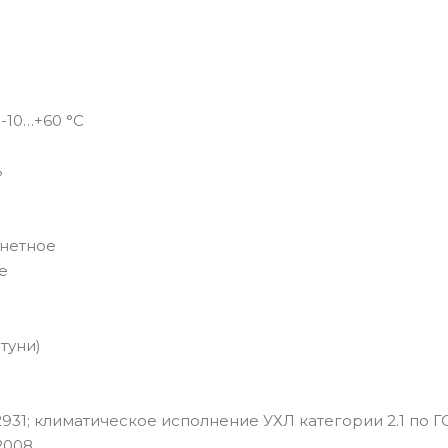
-10…+60 °C
ь
онетное
е
атуни)
931; климатическое исполнение УХЛ категории 2.1 по Г
2008