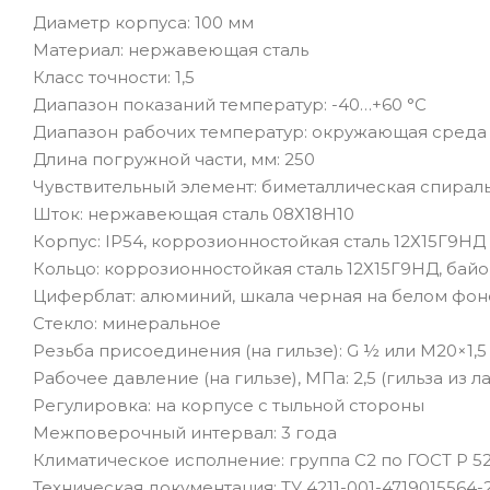
Диаметр корпуса: 100 мм
Материал: нержавеющая сталь
Класс точности: 1,5
Диапазон показаний температур: -40…+60 °C
Диапазон рабочих температур: окружающая среда 
Длина погружной части, мм: 250
Чувствительный элемент: биметаллическая спирал
Шток: нержавеющая сталь 08Х18Н10
Корпус: IP54, коррозионностойкая сталь 12Х15Г9НД
Кольцо: коррозионностойкая сталь 12Х15Г9НД, бай
Циферблат: алюминий, шкала черная на белом фон
Стекло: минеральное
Резьба присоединения (на гильзе): G ½ или M20×1,5
Рабочее давление (на гильзе), МПа: 2,5 (гильза из л
Регулировка: на корпусе с тыльной стороны
Межповерочный интервал: 3 года
Климатическое исполнение: группа C2 по ГОСТ Р 52
Техническая документация: ТУ 4211-001-4719015564-