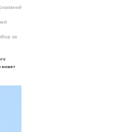
показаний
чей
ибор за
ого
р может