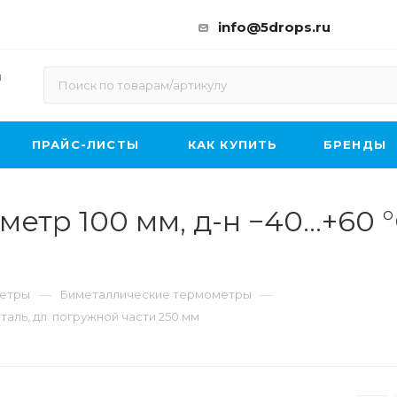
info@5drops.ru
ы
ПРАЙС-ЛИСТЫ
КАК КУПИТЬ
БРЕНДЫ
р 100 мм, д-н −40…+60 °C,
—
—
етры
Биметаллические термометры
таль, дл. погружной части 250 мм