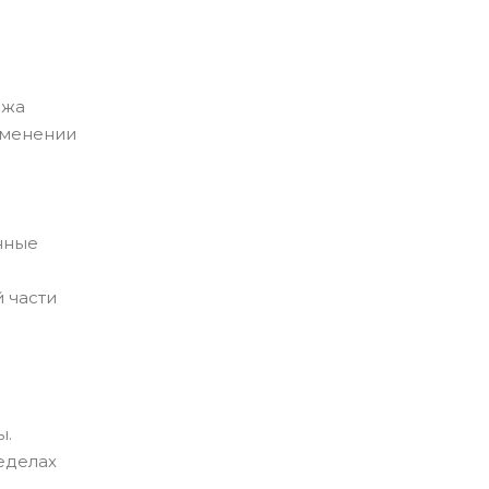
ажа
зменении
нные
 части
ы.
еделах