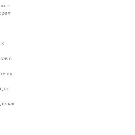
ного
орая
ых
ков с
точек
 где
еделах