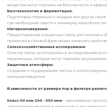
вещества могут повлиять на безопасность и эффек
Биотехнологии и ферментация:
Подготовка стерильного воздуха или других газов
где необходимо свести к минимуму микробное заг
Материаловедение:
Предоставление очищенных газов для синтеза и о
примесей в газовой фазе может изменить свойств
Сельскохозяйственные исследования:
Очистка газов, используемых в исследованиях рос
переменных, которые могут повлиять на результат
Защитные атмосферы:
Создание и поддержание чистых и контролируемых 
материаловедении.
В зависимости от размера пор в фильтре разли
Класс 00 или 200 - 500 мкм
- максимально просто
для распыления газов в жидкостях и как перегоро