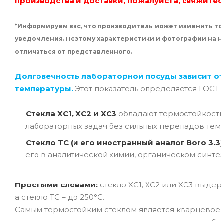
производства и доставки, пожалуйста, свяжите
*Информируем вас, что производитель может изменить то
уведомления. Поэтому характеристики и фотографии на
отличаться от представленного.
Долговечность лабораторной посуды зависит о
температуры.
Этот показатель определяется ГОСТ
Стекла ХС1, ХС2 и ХС3
обладают термостойкос
лабораторных задач без сильных перепадов тем
Стекло ТС (и его иностранный аналог Boro 3.3
его в аналитической химии, органическом синте
Простыми словами:
стекло ХС1, ХС2 или ХС3 выде
а стекло ТС – до 250°C.
Самым термостойким стеклом является кварцевое с