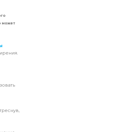
ого
р может
ы
ирения.
ьзовать
треснув,