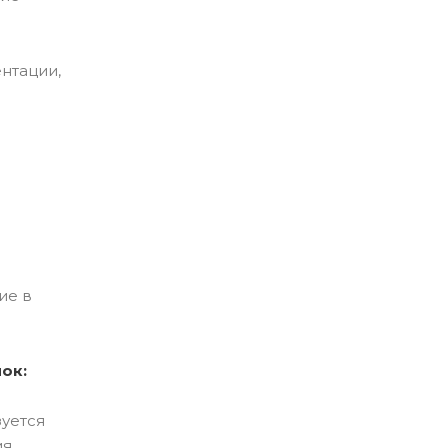
нтации,
ие в
ок:
зуется
ия