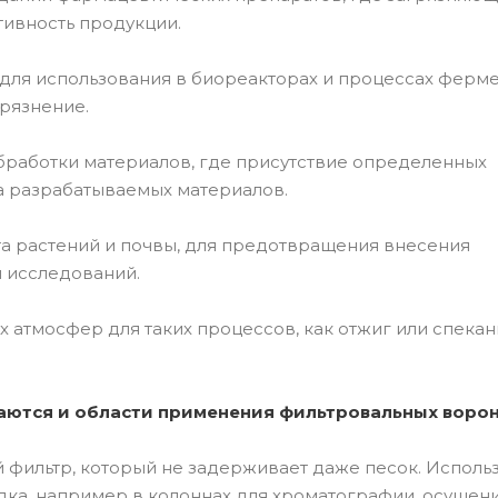
тивность продукции.
 для использования в биореакторах и процессах ферме
рязнение.
бработки материалов, где присутствие определенных
а разрабатываемых материалов.
та растений и почвы, для предотвращения внесения
ы исследований.
атмосфер для таких процессов, как отжиг или спекан
чаются и области применения фильтровальных ворон
й фильтр, который не задерживает даже песок. Исполь
дка, например в колоннах для хроматографии, осушен