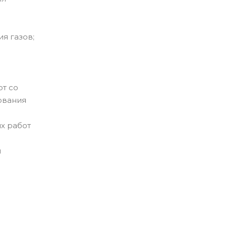
я газов;
от со
ования
их работ
и