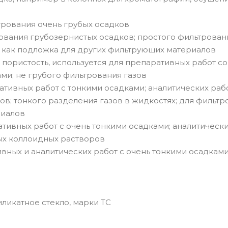
ьтрования очень грубых осадков
рования грубозернистых осадков; простого фильтровани
 как подложка для других фильтрующих материалов
пористость, используется для препаративных работ со
ми; не грубого фильтрования газов
ративных работ с тонкими осадками; аналитических раб
ов; тонкого разделения газов в жидкостях; для фильтр
риалов
ативных работ с очень тонкими осадками; аналитическ
бых коллоидных растворов
ивных и аналитических работ с очень тонкими осадкам
ликатное стекло, марки ТС