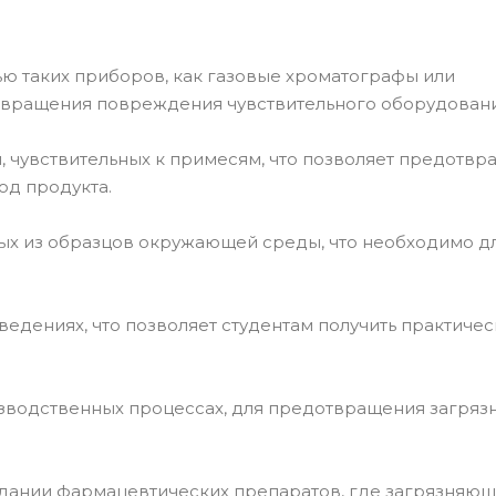
ью таких приборов, как газовые хроматографы или
отвращения повреждения чувствительного оборудовани
, чувствительных к примесям, что позволяет предотвра
од продукта.
ных из образцов окружающей среды, что необходимо д
ведениях, что позволяет студентам получить практиче
изводственных процессах, для предотвращения загряз
здании фармацевтических препаратов, где загрязняю