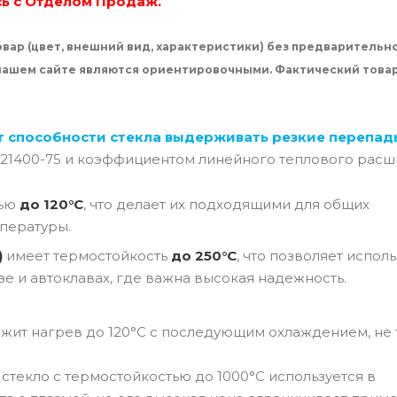
сь с Отделом Продаж.
вар (цвет, внешний вид, характеристики) без предварительн
 нашем сайте являются ориентировочными. Фактический това
т способности стекла выдерживать резкие перепад
 21400-75 и коэффициентом линейного теплового расш
тью
до 120°C
, что делает их подходящими для общих
пературы.
)
имеет термостойкость
до 250°C
, что позволяет испол
зе и автоклавах, где важна высокая надежность.
ржит нагрев до 120°C с последующим охлаждением, не 
текло с термостойкостью до 1000°C используется в