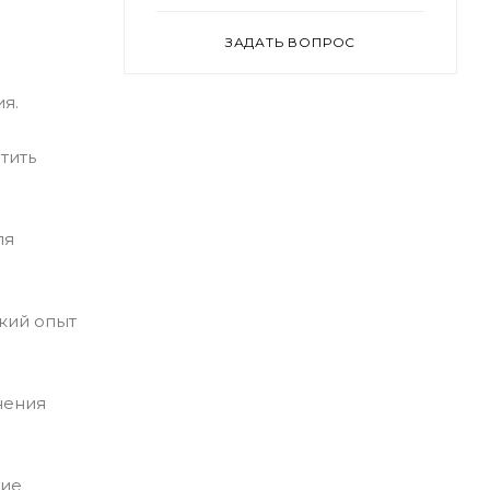
ЗАДАТЬ ВОПРОС
я.
тить
ля
ский опыт
нения
щие