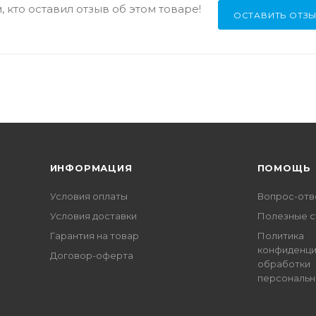
 кто оставил отзыв об этом товаре!
ОСТАВИТЬ ОТЗ
ИНФОРМАЦИЯ
ПОМОЩЬ
Условия оплаты
Вопрос-отв
Условия доставки
Полезные с
Гарантия на товар
Политика
конфиденци
Договор-оферта
обработки
персональн