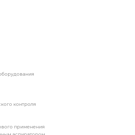
 оборудования
ского контроля
ового применения
учным аспиратором