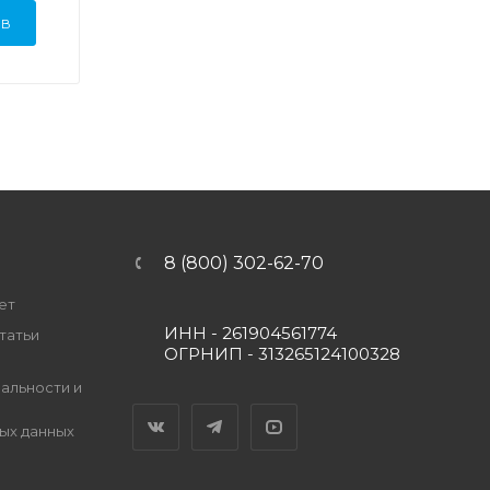
ЫВ
8 (800) 302-62-70
ет
ИНН - 261904561774
татьи
ОГРНИП - 313265124100328
альности и
Вконтакте
Telegram
YouTube
ых данных