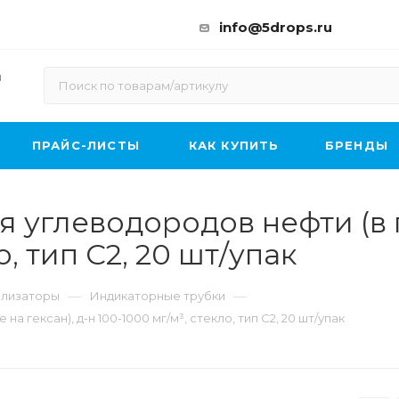
info@5drops.ru
ы
ПРАЙС-ЛИСТЫ
КАК КУПИТЬ
БРЕНДЫ
 углеводородов нефти (в п
о, тип С2, 20 шт/упак
—
—
ализаторы
Индикаторные трубки
 гексан), д-н 100-1000 мг/м³, стекло, тип С2, 20 шт/упак