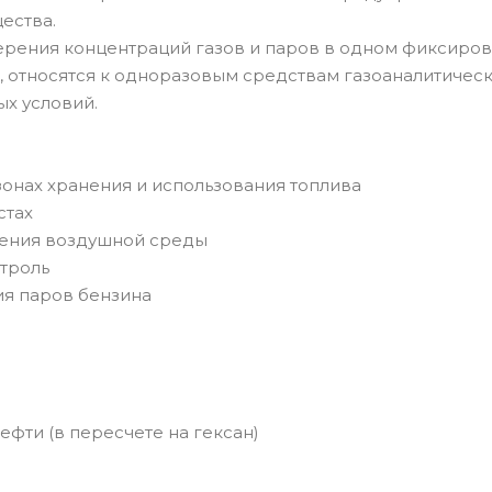
ества.
мерения концентраций газов и паров в одном фиксиро
, относятся к одноразовым средствам газоаналитичес
ых условий.
онах хранения и использования топлива
стах
нения воздушной среды
троль
ия паров бензина
фти (в пересчете на гексан)