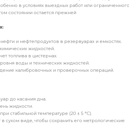
особенно в условиях выездных работ или ограниченног
том состоянии остается прежней
х:
нефти и нефтепродуктов в резервуарах и емкостях.
химических жидкостей.
ет топлива в цистернах.
уровня воды и технических жидкостей.
едение калибровочных и проверочных операций.
уар до касания дна.
ень жидкости.
и стабильной температуре (20 ± 5 °С).
в сухом виде, чтобы сохранить его метрологические