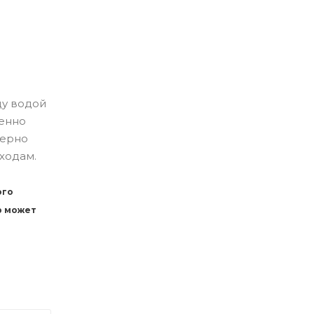
ду водой
венно
верно
ходам.
ого
р может