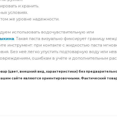
ировать и хранить.
ых условиях.
том же уровне надежности.
уем использовать водочувствительную или
дыкина
. Такая паста визуально фиксирует границу меж
ите инструмент: при контакте с жидкостью паста мгно
вня. Без неё легко упустить подтоварную воду или не
 повреждениям, ошибкам в учёте и дополнительным рас
вар (цвет, внешний вид, характеристики) без предварительн
 нашем сайте являются ориентировочными. Фактический това