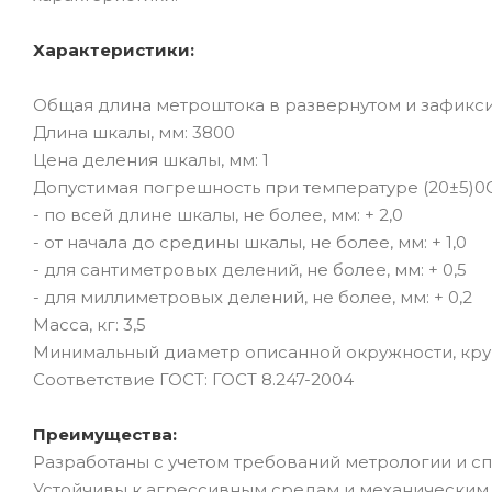
Характеристики:
Общая длина метроштока в развернутом и зафикс
Длина шкалы, мм: 3800
Цена деления шкалы, мм: 1
Допустимая погрешность при температуре (20±5)0С
- по всей длине шкалы, не более, мм: + 2,0
- от начала до средины шкалы, не более, мм: + 1,0
- для сантиметровых делений, не более, мм: + 0,5
- для миллиметровых делений, не более, мм: + 0,2
Масса, кг: 3,5
Минимальный диаметр описанной окружности, кру
Соответствие ГОСТ: ГОСТ 8.247-2004
Преимущества:
Разработаны с учетом требований метрологии и с
Устойчивы к агрессивным средам и механическим 