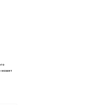
ого
р может