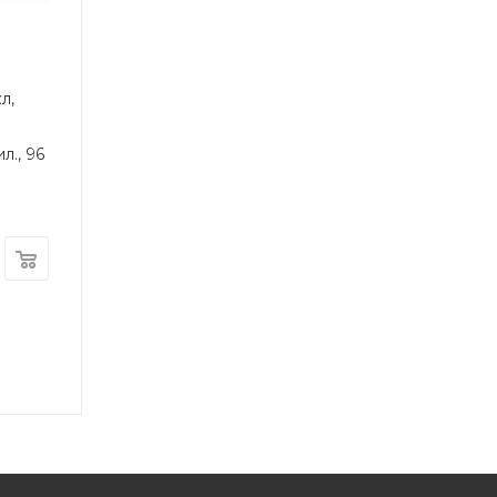
л,
л., 96