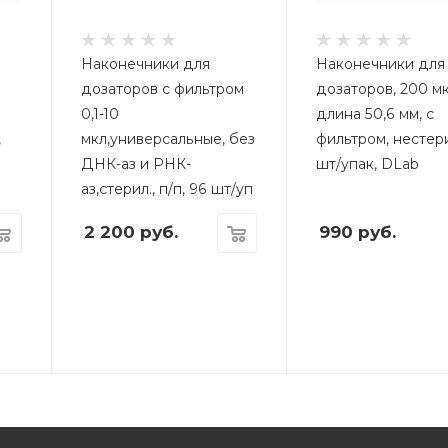
Наконечники для
Наконечники для
дозаторов с фильтром
дозаторов, 200 мк
0,1-10
длина 50,6 мм, с
,
мкл,универсальные, без
фильтром, нестери
ДНК-аз и РНК-
шт/упак, DLab
аз,стерил., п/п, 96 шт/уп
2 200
руб.
990
руб.