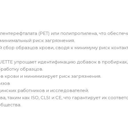
лентерефталата (PET) или полипропилена, что обеспеч
 минимальный риск загрязнения.
 сбор образцов крови, сводя к минимуму риск контакт
UETTE упрощает идентификацию добавок в пробирках,
работку образцов.
в крови и минимизирует риск загрязнения.
изов
инских работников и исследователей.
 таким как ISO, CLSI и CE, что гарантирует их соответ
бщества.