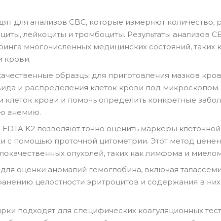
ят для анализов CBC, которые измеряют количество, 
циты, лейкоциты и тромбоциты. Результаты анализов 
инга многочисленных медицинских состояний, таких 
 крови.
ачественные образцы для приготовления мазков кров
вида и распределения клеток крови под микроскопом.
 клеток крови и помочь определить конкретные забол
ю анемию.
EDTA K2 позволяют точно оценить маркеры клеточной
и с помощью проточной цитометрии. Этот метод ценен
локачественных опухолей, таких как лимфома и миелом
для оценки аномалий гемоглобина, включая талассем
ранению целостности эритроцитов и содержания в них
рки подходят для специфических коагуляционных тесто