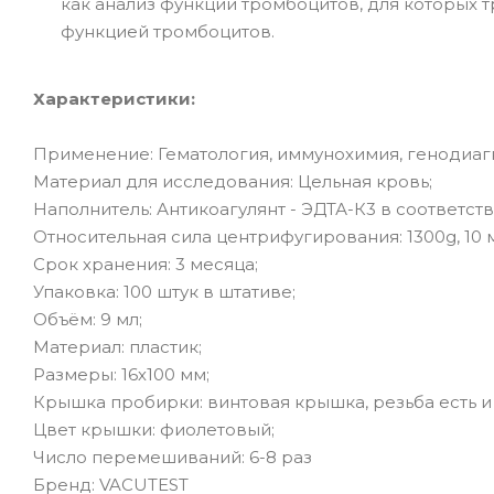
как анализ функции тромбоцитов, для которых 
функцией тромбоцитов.
Характеристики:
Применение: Гематология, иммунохимия, генодиагн
Материал для исследования: Цельная кровь;
Наполнитель: Антикоагулянт - ЭДТА-К3 в соответстви
Относительная сила центрифугирования: 1300g, 10 м
Срок хранения: 3 месяца;
Упаковка: 100 штук в штативе;
Объём: 9 мл;
Материал: пластик;
Размеры: 16х100 мм;
Крышка пробирки: винтовая крышка, резьба есть и
Цвет крышки: фиолетовый;
Число перемешиваний: 6-8 раз
Бренд: VACUTEST