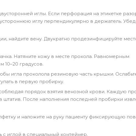
двусторонней иглы. Если перфорация на этикетке разо
вустороннюю иглу перпендикулярно в держатель. Убед
ции, найдите вену. Двукратно продезинфицируйте мест
пачка. Натяните кожу в месте прокола. Равномерным
м 10–20 градусов.
тобы игла проколола резиновую часть крышки. Ослабьт
тупать в первую пробирку.
соблюдая порядок взятия венозной крови. Каждую пр
в штатив. После наполнения последней пробирки извл
лфетку и наложите на руку пациенту фиксирующую пов
 с иглой в специальный контейнер.