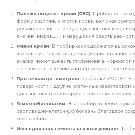
Полный подсчет крови (CBC):
Пробирки подход
форму различных клеток крови, включая эритро
решающее значение для диагностики и монитор
анемия, инфекции и нарушения свертываемости
Мазки крови:
В пробирках содержатся высокок
которые используются для изучения внешнего 
анализ может выявить отклонения в морфологии
например, лейкемию или серповидно-клеточну
Проточная цитометрия:
Пробирки VACUETTE с 
поверхности и другие клеточные характеристик
диагностики и мониторинга гематологических з
Гемоглобинопатии:
Эти пробирки необходимы 
серповидно-клеточную болезнь, благодаря сох
гемоглобина.
Исследования гемостаза и коагуляции:
Проби