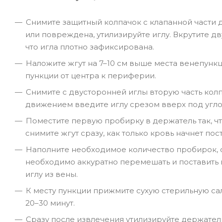
Снимите защитный колпачок с клапанной части 
или повреждена, утилизируйте иглу. Вкрутите д
что игла плотно зафиксирована.
Наложите жгут на 7–10 см выше места венепунк
пункции от центра к периферии.
Снимите с двусторонней иглы вторую часть кол
движением введите иглу срезом вверх под угло
Поместите первую пробирку в держатель так, ч
снимите жгут сразу, как только кровь начнет пос
Наполните необходимое количество пробирок, 
необходимо аккуратно перемешать и поставить 
иглу из вены.
К месту пункции прижмите сухую стерильную са
20–30 минут.
Сразу после извлечения утилизируйте держатель