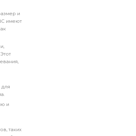
размер и
CBC имеют
как
и,
 Этот
евания,
 для
а.
ию и
в, таких