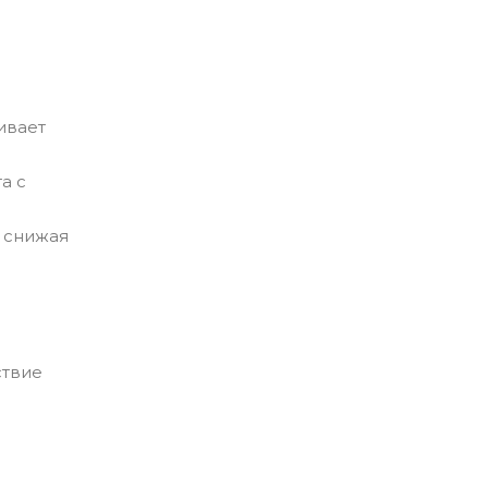
ивает
а с
 снижая
ствие