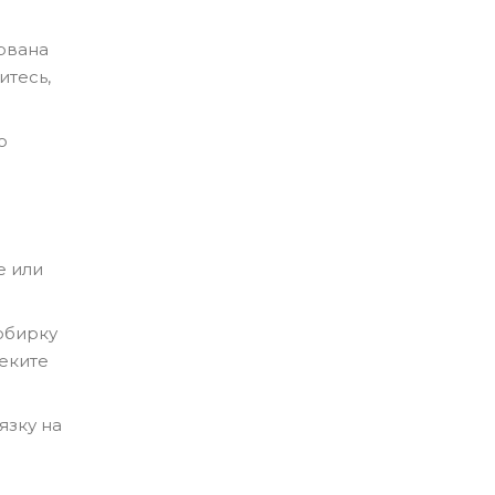
рвана
итесь,
о
е или
обирку
еките
язку на