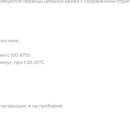
требуются образцы цельной крови с сохраненной струк
остика ;
и с ISO 6710;
инут, при t 20-25°С
 на крышке, и на пробирке