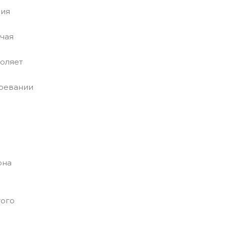
ния
чая
воляет
гревании
она
того