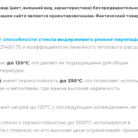
вар (цвет, внешний вид, характеристики) без предварительн
 нашем сайте являются ориентировочными. Фактический това
т способности стекла выдерживать резкие перепад
 21400-75 и коэффициентом линейного теплового расш
тью
до 120°C
, что делает их подходящими для общих
пературы.
)
имеет термостойкость
до 250°C
, что позволяет испол
зе и автоклавах, где важна высокая надежность.
ржит нагрев до 120°C с последующим охлаждением, не 
текло с термостойкостью до 1000°C используется в
ота с плазмой, но его высокая цена ограничивает прим