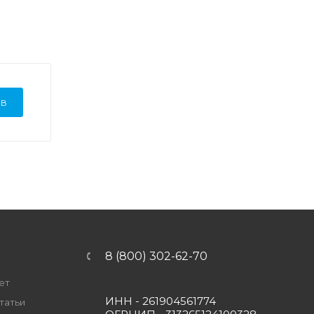
ЫВ
8 (800) 302-62-70
ет
ИНН - 261904561774
татьи