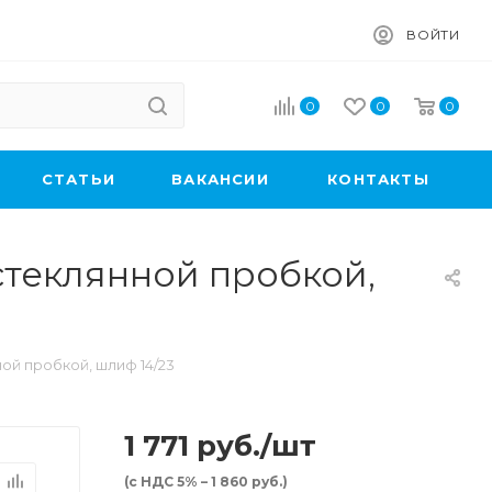
ВОЙТИ
0
0
0
CТАТЬИ
ВАКАНСИИ
КОНТАКТЫ
о стеклянной пробкой,
нной пробкой, шлиф 14/23
1 771
руб.
/шт
(с НДС 5% – 1 860 руб.)