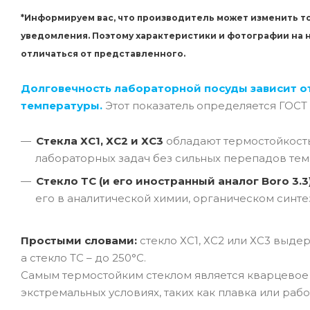
*Информируем вас, что производитель может изменить то
уведомления. Поэтому характеристики и фотографии на
отличаться от представленного.
Долговечность лабораторной посуды зависит о
температуры.
Этот показатель определяется ГОСТ
Стекла ХС1, ХС2 и ХС3
обладают термостойкос
лабораторных задач без сильных перепадов тем
Стекло ТС (и его иностранный аналог Boro 3.3
его в аналитической химии, органическом синте
Простыми словами:
стекло ХС1, ХС2 или ХС3 выде
а стекло ТС – до 250°C.
Самым термостойким стеклом является кварцевое с
экстремальных условиях, таких как плавка или раб