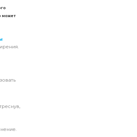
ого
р может
ы
ирения.
ьзовать
треснув,
енение.