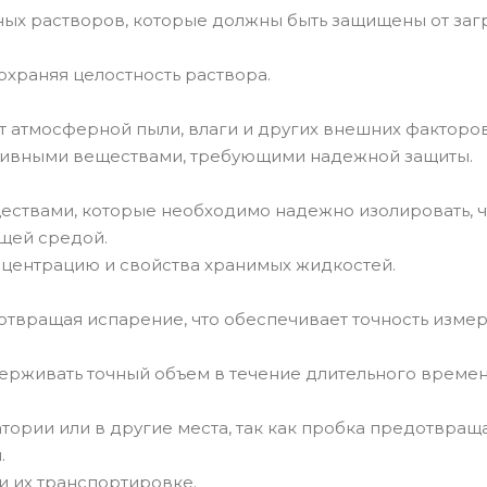
ных растворов, которые должны быть защищены от заг
охраняя целостность раствора.
 атмосферной пыли, влаги и других внешних факторов
ктивными веществами, требующими надежной защиты.
ествами, которые необходимо надежно изолировать, 
щей средой.
нцентрацию и свойства хранимых жидкостей.
отвращая испарение, что обеспечивает точность изме
держивать точный объем в течение длительного времен
ории или в другие места, так как пробка предотвращ
.
и их транспортировке.