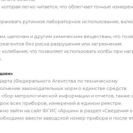
которая легко читается, что облегчает точные измере
ерживать рутинное лабораторное использование, вклю
там, щелочам и другим химическим веществам, что поз
реагентов без риска разрушения или загрязнения.
колебания, что позволяет использовать колбы при на
.
ршин»
арта (Федерального Агентства по техническому
олнение законодательных норм о единстве средств
 сбор метрологической информации и отчетов, также 
ерок всех приборов, измерений в едином реестре.
ужно зайти на сайт ФГИС «Аршин» в раздел «Сведения о
еобходимо ввести заводской номер прибора и после э