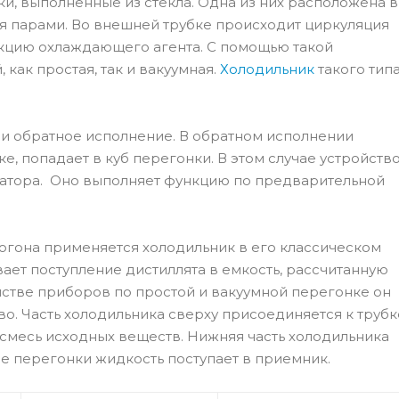
ки, выполненные из стекла. Одна из них расположена в
ся парами. Во внешней трубке происходит циркуляция
нкцию охлаждающего агента. С помощью такой
как простая, так и вакуумная.
Холодильник
такого тип
 и обратное исполнение. В обратном исполнении
е, попадает в куб перегонки. В этом случае устройств
сатора. Оно выполняет функцию по предварительной
могона применяется холодильник в его классическом
ает поступление дистиллята в емкость, рассчитанную
нстве приборов по простой и вакуумной перегонке он
о. Часть холодильника сверху присоединяется к трубк
 смесь исходных веществ. Нижняя часть холодильника
е перегонки жидкость поступает в приемник.