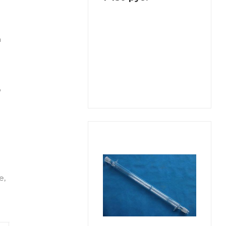
а
о
е,