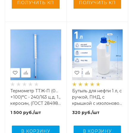
Термометр ТТЖ-П (0…
Бутыль для нефти 1 л, с
+100)°С - 240/163 ц.д. 1.,
ручкой, ПНД, с
керосин, (ГОСТ 28498-
крышкой с изолоновой
90)
прокладкой и кпв, с
1 500
руб.
/шт
320
руб.
/шт
пломбой, 1 шт
В КОРЗИНУ
В КОРЗИНУ