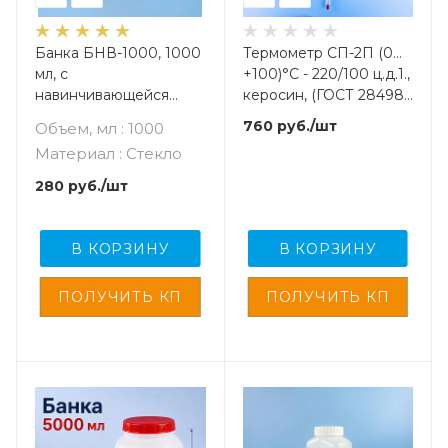
Банка БНВ-1000, 1000
Термометр СП-2П (0…
мл, с
+100)°С - 220/100 ц.д.1.,
навинчивающейся
керосин, (ГОСТ 28498-
крышкой и
90)
760
руб.
/шт
Объем, мл : 1000
прокладкой, темное
Материал : Стекло
стекло
280
руб.
/шт
В КОРЗИНУ
В КОРЗИНУ