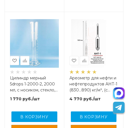
Цилиндр мерный
Ареометр для нефти и
5drops 1-2000-2, 2000
нефтепродуктов АНТ-1
мл, с носиком, стекло,
(830...890) кг/м³, (с
градуированный, со
поверкой)
1 770
руб.
/шт
4 770
руб.
/шт
стеклянным
шестиугольным
основанием
В КОРЗИНУ
В КОРЗИНУ