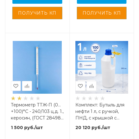
Термометр ТТЖ-П (0…
Комплект: Бутыль для
+100)°С - 240/103 ц.д. 1.,
нефти 1 л, с ручкой,
керосин, (ГОСТ 28498-
ПНД, с крышкой с
90)
изолоновой
1 500
руб.
/шт
20 120
руб.
/шт
прокладкой и кпв, с
пломбой, 100 шт/упак