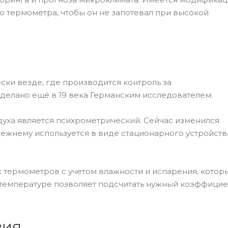
 термометра, чтобы он не запотевал при высокой
ски везде, где производится контроль за
елано ещё в 19 века Германским исследователем.
уха является психрометрический. Сейчас изменился
режнему используется в виде стационарного устройств
х термометров с учетом влажности и испарения, котор
в температуре позволяет подсчитать нужный коэффицие
вия