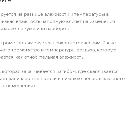
руется на разнице влажности и температуры в
 низкая влажность напрямую влияет на изменения
испаряется хуже или наоборот.
гигрометров именуется психрометрическим. Расчёт
ного термометра и температуры воздуха, которую
ется, как относительная влажность.
 которая заканчивается изгибом, где скапливается
дает капиллярные потоки в нижнюю полость влажного
ых помещениях.