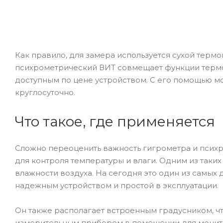
Как правило, для замера используется сухой терм
психрометрический ВИТ совмещает функции термо
доступным по цене устройством. С его помощью м
круглосуточно.
Что такое, где применяется
Сложно переоценить важность гигрометра и пси
для контроля температуры и влаги. Одним из таки
влажности воздуха. На сегодня это один из самых
надежным устройством и простой в эксплуатации.
Он также располагает встроенным градусником, ч
измерительным прибором в помещении для монит