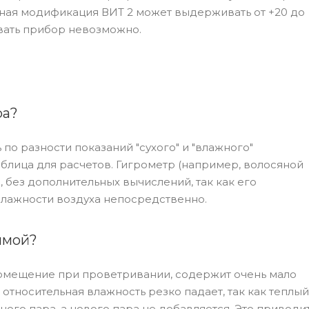
енная модификация ВИТ 2 может выдерживать от +20 до
овать прибор невозможно.
ра?
о разности показаний "сухого" и "влажного"
аблица для расчетов. Гигрометр (например, волосяной
 без дополнительных вычислений, так как его
влажности воздуха непосредственно.
имой?
помещение при проветривании, содержит очень мало
относительная влажность резко падает, так как теплый
ого пара, а нового пара не добавляется. Это приводит