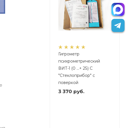
Гигрометр
психрометрический
ВИТ-1 (0 …+ 25) C
"Стеклоприбор" с
поверкой
е
3 370
руб.
ия