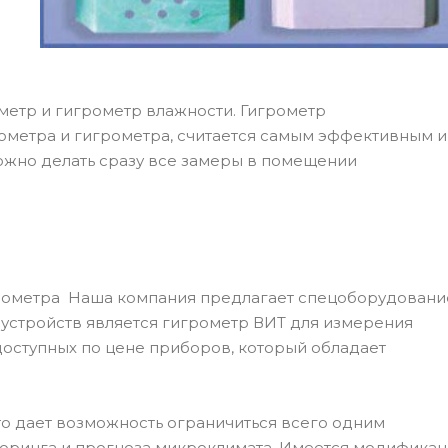
ометр и гигрометр влажности. Гигрометр
метра и гигрометра, считается самым эффективным и
ожно делать сразу все замеры в помещении
хрометра Наша компания предлагает спецоборудовани
х устройств является гигрометр ВИТ для измерения
 доступных по цене приборов, который обладает
то дает возможность ограничиться всего одним
оринга и прогноза микроклимата. Имеется модификац