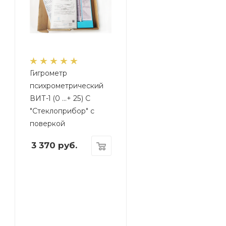
Гигрометр
психрометрический
ВИТ-1 (0 …+ 25) C
"Стеклоприбор" с
поверкой
3 370
руб.