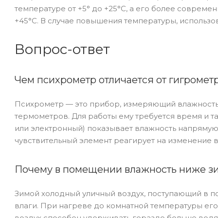
температуре от +5° до +25°С, а его более соврем
+45°С. В случае повышения температуры, использ
Вопрос-ответ
Чем психрометр отличается от гигромет
Психрометр — это прибор, измеряющий влажность п
термометров. Для работы ему требуется время и т
или электронный) показывает влажность напрямую,
чувствительный элемент реагирует на изменение 
Почему в помещении влажность ниже з
Зимой холодный уличный воздух, поступающий в 
влаги. При нагреве до комнатной температуры его 
воздух способен удерживать гораздо больше водян