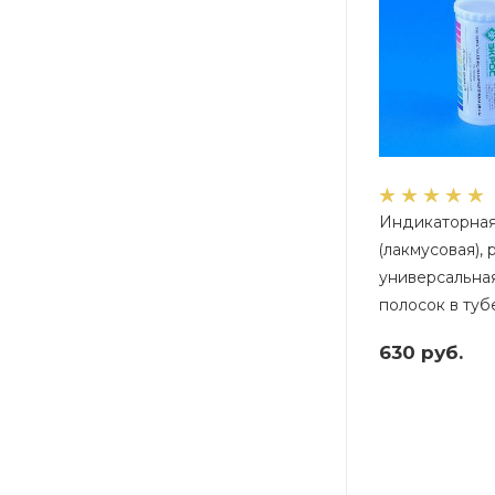
Индикаторная
(лакмусовая), 
универсальная
полосок в тубе
630
руб.