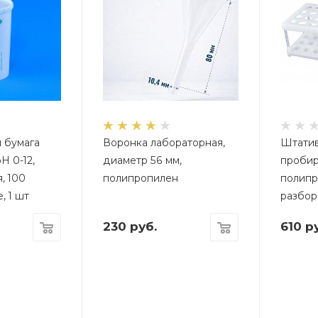
 бумага
Воронка лабораторная,
Штати
pH 0-12,
диаметр 56 мм,
пробир
, 100
полипропилен
полип
, 1 шт
разбо
230
руб.
610
ру