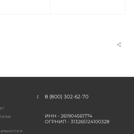
8 (800) 302-62-70
ет
ИНН - 261904561774
татьи
ОГРНИП - 313265124100328
альности и