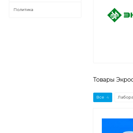
Политика
Товары Экро
Все
4
Лабора