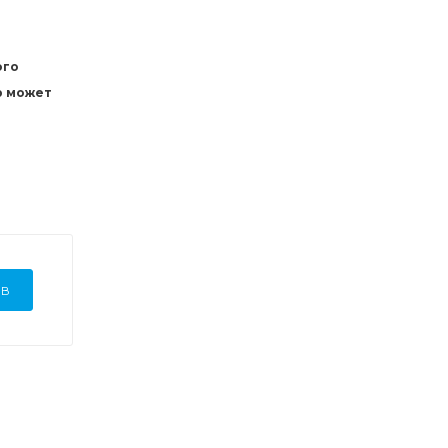
ого
р может
ЫВ