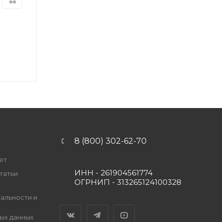
8 (800) 302-62-70
ет
ИНН - 261904561774
татьи
ОГРНИП - 313265124100328
альности и
Вконтакте
Telegram
YouTube
ых данных