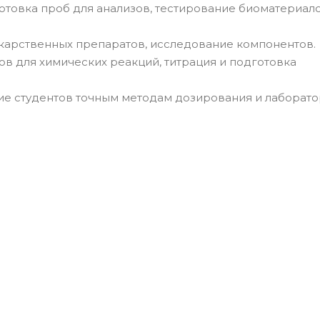
товка проб для анализов, тестирование биоматериал
карственных препаратов, исследование компонентов.
в для химических реакций, титрация и подготовка
е студентов точным методам дозирования и лаборат