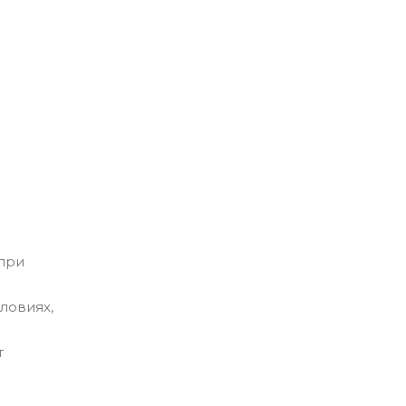
 при
ловиях,
т