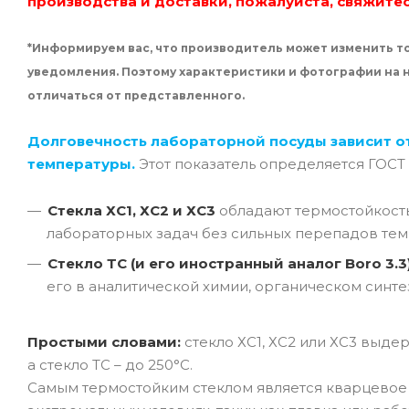
производства и доставки, пожалуйста, свяжите
*Информируем вас, что производитель может изменить то
уведомления. Поэтому характеристики и фотографии на
отличаться от представленного.
Долговечность лабораторной посуды зависит о
температуры.
Этот показатель определяется ГОСТ
Стекла ХС1, ХС2 и ХС3
обладают термостойкос
лабораторных задач без сильных перепадов тем
Стекло ТС (и его иностранный аналог Boro 3.3
его в аналитической химии, органическом синте
Простыми словами:
стекло ХС1, ХС2 или ХС3 выде
а стекло ТС – до 250°C.
Самым термостойким стеклом является кварцевое с