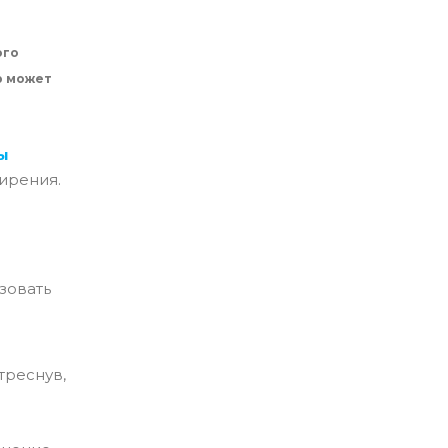
ого
р может
ы
ирения.
ьзовать
треснув,