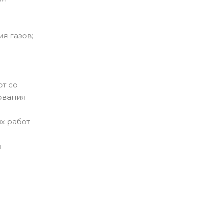
я газов;
от со
ования
их работ
и