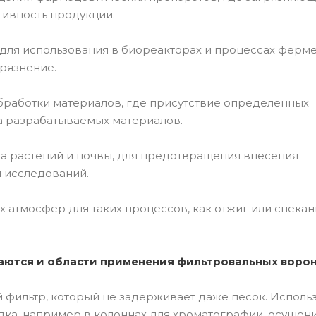
тивность продукции.
 для использования в биореакторах и процессах ферме
рязнение.
бработки материалов, где присутствие определенных
а разрабатываемых материалов.
та растений и почвы, для предотвращения внесения
ы исследований.
атмосфер для таких процессов, как отжиг или спекан
чаются и области применения фильтровальных ворон
й фильтр, который не задерживает даже песок. Исполь
дка, например в колоннах для хроматографии, осушен