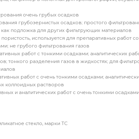
ьтрования очень грубых осадков
рования грубозернистых осадков; простого фильтровани
 как подложка для других фильтрующих материалов
пористость, используется для препаративных работ со
ми; не грубого фильтрования газов
ративных работ с тонкими осадками; аналитических раб
ов; тонкого разделения газов в жидкостях; для фильтр
риалов
ативных работ с очень тонкими осадками; аналитическ
бых коллоидных растворов
ивных и аналитических работ с очень тонкими осадкам
ликатное стекло, марки ТС