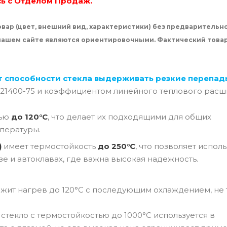
сь с Отделом Продаж.
вар (цвет, внешний вид, характеристики) без предварительн
 нашем сайте являются ориентировочными. Фактический това
т способности стекла выдерживать резкие перепад
 21400-75 и коэффициентом линейного теплового расш
тью
до 120°C
, что делает их подходящими для общих
пературы.
)
имеет термостойкость
до 250°C
, что позволяет испол
зе и автоклавах, где важна высокая надежность.
ржит нагрев до 120°C с последующим охлаждением, не 
текло с термостойкостью до 1000°C используется в