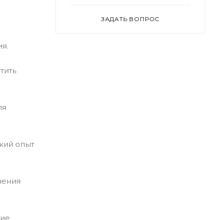
ЗАДАТЬ ВОПРОС
я.
тить
ля
ский опыт
нения
щие