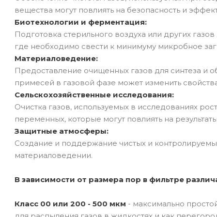
вещества могут повлиять на безопасность и эффек
Биотехнологии и ферментация:
Подготовка стерильного воздуха или других газов
где необходимо свести к минимуму микробное заг
Материаловедение:
Предоставление очищенных газов для синтеза и о
примесей в газовой фазе может изменить свойств
Сельскохозяйственные исследования:
Очистка газов, используемых в исследованиях рос
переменных, которые могут повлиять на результат
Защитные атмосферы:
Создание и поддержание чистых и контролируемых 
материаловедении.
В зависимости от размера пор в фильтре разли
Класс 00 или 200 - 500 мкм
- максимально просто
для распыления газов в жидкостях и как перегоро