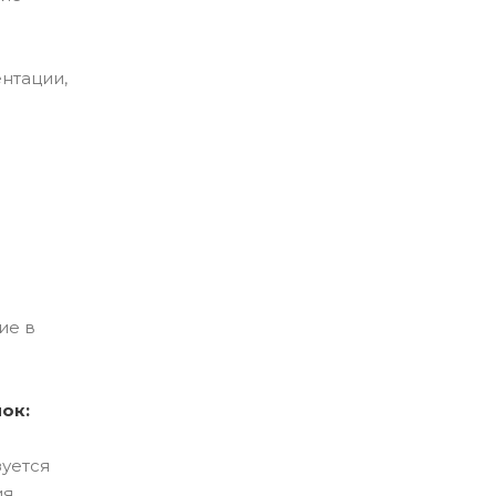
нтации,
ие в
ок:
зуется
ия