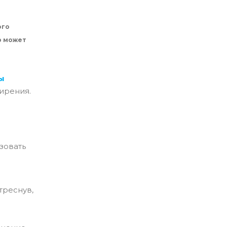
ого
р может
ы
ирения.
ьзовать
треснув,