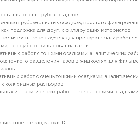
ьтрования очень грубых осадков
рования грубозернистых осадков; простого фильтровани
 как подложка для других фильтрующих материалов
пористость, используется для препаративных работ со
ми; не грубого фильтрования газов
ративных работ с тонкими осадками; аналитических раб
ов; тонкого разделения газов в жидкостях; для фильтр
риалов
ативных работ с очень тонкими осадками; аналитическ
бых коллоидных растворов
ивных и аналитических работ с очень тонкими осадкам
ликатное стекло, марки ТС