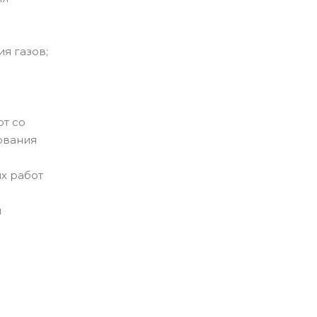
я газов;
от со
ования
их работ
и