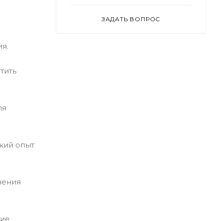
ЗАДАТЬ ВОПРОС
я.
тить
ля
ский опыт
нения
щие