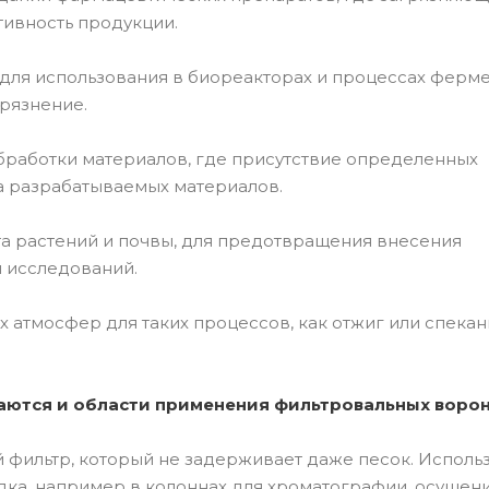
тивность продукции.
 для использования в биореакторах и процессах ферме
рязнение.
бработки материалов, где присутствие определенных
а разрабатываемых материалов.
та растений и почвы, для предотвращения внесения
ы исследований.
атмосфер для таких процессов, как отжиг или спекан
чаются и области применения фильтровальных ворон
й фильтр, который не задерживает даже песок. Исполь
дка, например в колоннах для хроматографии, осушен