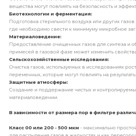
вещества могут повлиять на безопасность и эффек
Биотехнологии и ферментация:
Подготовка стерильного воздуха или других газов
где необходимо свести к минимуму микробное заг
Материаловедение:
Предоставление очищенных газов для синтеза и о
примесей в газовой фазе может изменить свойств
Сельскохозяйственные исследования:
Очистка газов, используемых в исследованиях рос
переменных, которые могут повлиять на результат
Защитные атмосферы:
Создание и поддержание чистых и контролируемых 
материаловедении.
В зависимости от размера пор в фильтре разли
Класс 00 или 200 - 500 мкм
- максимально просто
для распыления газов в жидкостях и как перегоро