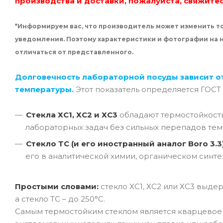
производства и доставки, пожалуйста, свяжите
*Информируем вас, что производитель может изменить то
уведомления. Поэтому характеристики и фотографии на
отличаться от представленного.
Долговечность лабораторной посуды зависит о
температуры.
Этот показатель определяется ГОСТ
Стекла ХС1, ХС2 и ХС3
обладают термостойкос
лабораторных задач без сильных перепадов тем
Стекло ТС (и его иностранный аналог Boro 3.3
его в аналитической химии, органическом синте
Простыми словами:
стекло ХС1, ХС2 или ХС3 выде
а стекло ТС – до 250°C.
Самым термостойким стеклом является кварцевое с