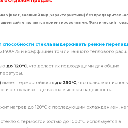
сь с Отделом Продаж.
вар (цвет, внешний вид, характеристики) без предварительн
 нашем сайте являются ориентировочными. Фактический това
т способности стекла выдерживать резкие перепад
 21400-75 и коэффициентом линейного теплового расш
тью
до 120°C
, что делает их подходящими для общих
пературы.
)
имеет термостойкость
до 250°C
, что позволяет испол
зе и автоклавах, где важна высокая надежность.
ржит нагрев до 120°C с последующим охлаждением, не 
текло с термостойкостью до 1000°C используется в