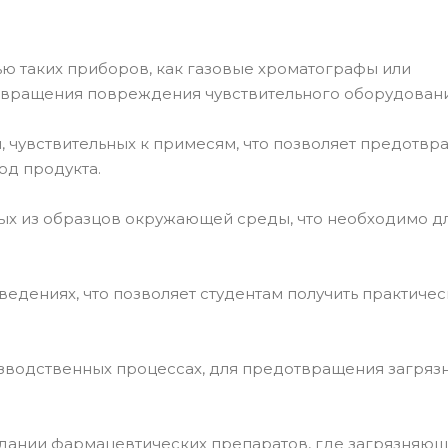
ью таких приборов, как газовые хроматографы или
отвращения повреждения чувствительного оборудовани
, чувствительных к примесям, что позволяет предотвра
од продукта.
ных из образцов окружающей среды, что необходимо д
ведениях, что позволяет студентам получить практиче
изводственных процессах, для предотвращения загряз
здании фармацевтических препаратов, где загрязняю