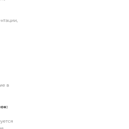
нтации,
ие в
ок:
зуется
ия