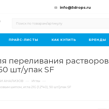
info@5drops.ru
ы
ПРАЙС-ЛИСТЫ
КАК КУПИТЬ
БРЕНДЫ
ля переливания растворов
 50 шт/упак SF
—
—
 И АНАЛИЗОВ
Иглы
м шипом, игла 21G (1.2*40), 50 шт/упак SF