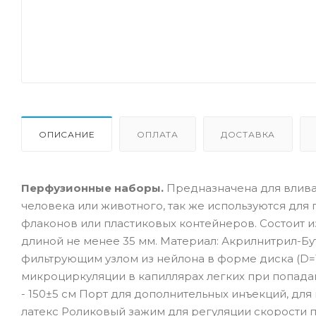
ОПИСАНИЕ
ОПЛАТА
ДОСТАВКА
Перфузионные наборы.
Предназначена для влива
человека или животного, так же используются для
флаконов или пластиковых контейнеров. Состоит из
длиной не менее 35 мм. Материал: Акрилнитрил-Бу
фильтрующим узлом из нейлона в форме диска (D
микроциркуляции в капиллярах легких при попадан
- 150±5 см Порт для дополнительных инъекций, дл
латекс Роликовый зажим для регуляции скорости пото