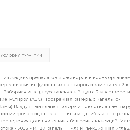
УСЛОВИЯ ГАРАНТИИ
ния жидких препаратов и растворов в кровь организ
 переливания инфузионных растворов и заменителей к
: Заборная игла (двухступенчатый щуп с 3-м я отверст
тиен-Стирол (АБС) Прозрачная камера, с капельно-
=13мм) Воздушный клапан, который предотвращает на
ии микрочастиц стекла, резины и т.д Гибкая прозрачна
я проведения дополнительных болюсных инъекций. Мат
ка - 50±5 мм. (20 капель = 1 мл.) Инъекционная игла 21