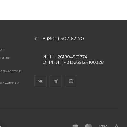
8 (800) 302-62-70
ет
ИНН - 261904561774
татьи
ОГРНИП - 313265124100328
альности и
Вконтакте
Telegram
YouTube
ых данных