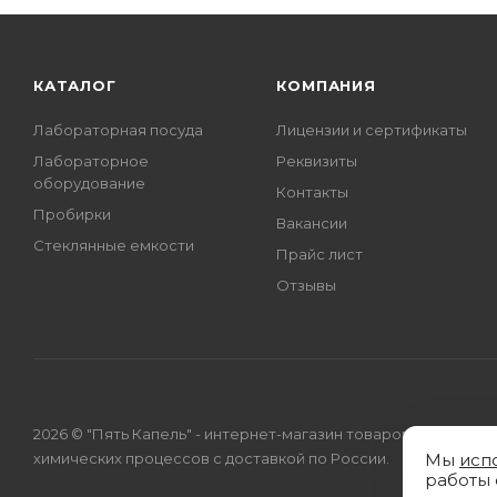
КАТАЛОГ
КОМПАНИЯ
Лабораторная посуда
Лицензии и сертификаты
Лабораторное
Реквизиты
оборудование
Контакты
Пробирки
Вакансии
Стеклянные емкости
Прайс лист
Отзывы
2026 © "Пять Капель" - интернет-магазин товаров для
химических процессов с доставкой по России.
Мы
исп
работы 