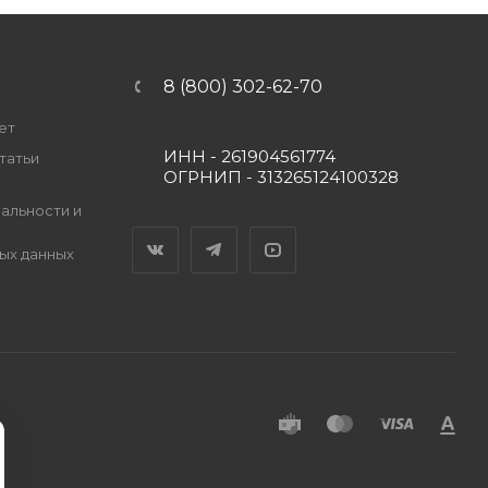
8 (800) 302-62-70
ет
ИНН - 261904561774
татьи
ОГРНИП - 313265124100328
альности и
Вконтакте
Telegram
YouTube
ых данных