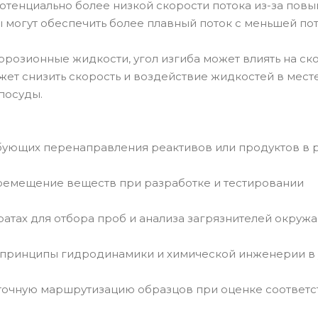
потенциально более низкой скорости потока из-за пов
ы могут обеспечить более плавный поток с меньшей по
розионные жидкости, угол изгиба может влиять на ск
жет снизить скорость и воздействие жидкостей в месте
посуды.
ебующих перенаправления реактивов или продуктов в 
ремещение веществ при разработке и тестировании
ратах для отбора проб и анализа загрязнителей окру
принципы гидродинамики и химической инженерии в
точную маршрутизацию образцов при оценке соответс