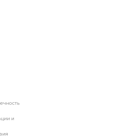
ечность
ации и
вия