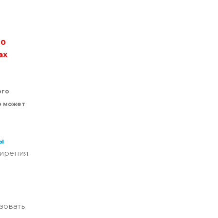
40
ах
ого
р может
ы
ирения.
ьзовать