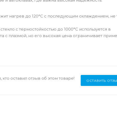
зе и автоклавах, где важна высокая надежность.
ржит нагрев до 120°C с последующим охлаждением, не 
текло с термостойкостью до 1000°C используется в
ота с плазмой, но его высокая цена ограничивает прим
 кто оставил отзыв об этом товаре!
ОСТАВИТЬ ОТЗ