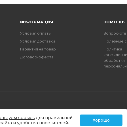
ИНФОРМАЦИЯ
ПОМОЩЬ
Условия оплаты
Вопрос-отв
Условия доставки
Полезные с
Гарантия на товар
Политика
конфиденци
Договор-оферта
обработки
персональн
ользуем cookies
для правильной
Хорошо
сайта и удобства посетителей.