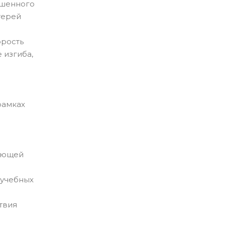
ышенного
терей
орость
 изгиба,
рамках
жающей
 учебных
твия