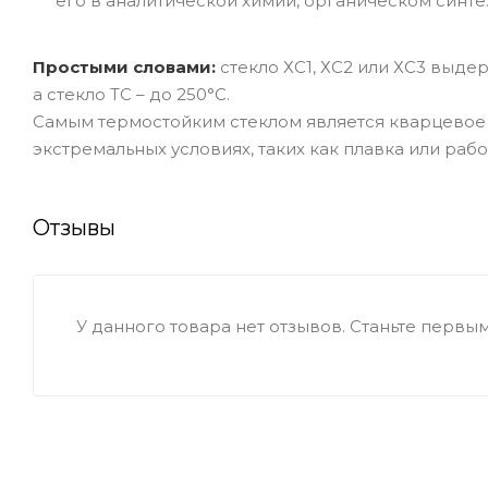
его в аналитической химии, органическом синте
Простыми словами:
стекло ХС1, ХС2 или ХС3 выде
а стекло ТС – до 250°C.
Самым термостойким стеклом является кварцевое с
экстремальных условиях, таких как плавка или раб
Отзывы
У данного товара нет отзывов. Станьте первым,