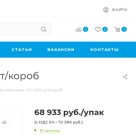
ВОЙТИ
0
0
0
CТАТЬИ
ВАКАНСИИ
КОНТАКТЫ
шт/короб
прозрачные, 100 000 шт/короб
68 933
руб.
/упак
(с НДС 5% – 72 380 руб.)
В наличии