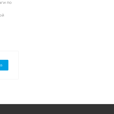
аги по
ой
ЫВ