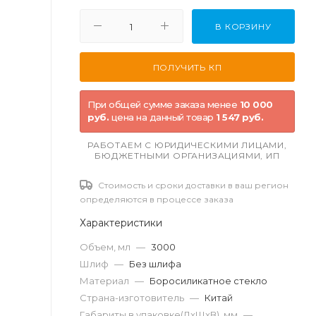
В КОРЗИНУ
При общей сумме заказа менее
10 000
руб.
цена на данный товар
1 547 руб.
РАБОТАЕМ С ЮРИДИЧЕСКИМИ ЛИЦАМИ,
БЮДЖЕТНЫМИ ОРГАНИЗАЦИЯМИ, ИП
Стоимость и сроки доставки в ваш регион
определяются в процессе заказа
Характеристики
Объем, мл
—
3000
Шлиф
—
Без шлифа
Материал
—
Боросиликатное стекло
Страна-изготовитель
—
Китай
Габариты в упаковке(ДxШxВ), мм
—