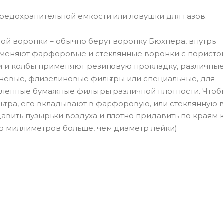
предохранительной емкости или ловушки для газов.
ной воронки – обычно берут воронку Бюхнера, внутрь
именяют фарфоровые и стеклянные воронки с пористо
ки и колбы применяют резиновую прокладку, различны
аневые, флизелиновые фильтры или специальные, для
оленные бумажные фильтры различной плотности. Чтоб
льтра, его вкладывают в фарфоровую, или стеклянную 
вить пузырьки воздуха и плотно придавить по краям 
о миллиметров больше, чем диаметр лейки)