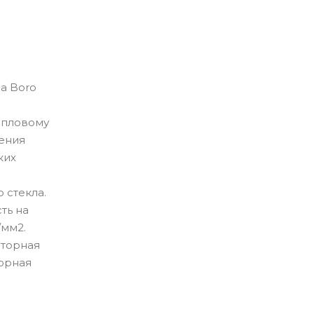
а Boro
тепловому
рения
ких
 стекла.
ть на
/мм2.
аторная
торная