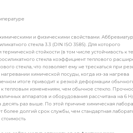
мпературе
 химическими и физическими свойствами. Аббревиатур
икатного стекла 3.3 (DIN ISO 3585). Для которого
 термической стойкости (в том числе устойчивость к 
боросиликатного стекла коэффициент теплового расши
ового стекла, что позволяет ему не трескаться при рез
нагревании химической посуды, когда из-за нагрева
ечном итоге приводит к резкой деформации обычного
й к тепловым изменениям, чем обычное стекло. Прочнос
азличных аппаратов и оборудования рассчитана на 6 Н
 десять раз выше. По этой причине химическая лабор
ет более долгий срок службы, чем стандартная лабора
 стоимость