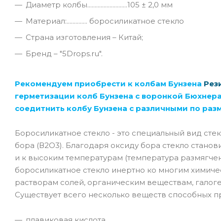
Диаметр колбы...........................105 ± 2,0 мм
Материал:.............. боросиликатное стекло
Страна изготовления – Китай;
Бренд – "5Drops.ru".
Рекомендуем приобрести к колбам Бунзена
Рез
герметизации колб Бунзена с воронкой Бюхнер
соедитнить колбу Бунзена с различными по ра
Боросиликатное стекло - это специальный вид сте
бора (В2О3). Благодаря оксиду бора стекло станови
и к высоким температурам (температура размягчен
боросиликатное стекло инертно ко многим химиче
растворам солей, органическим веществам, галоген
Существует всего несколько веществ способных 
плавиковая кислота