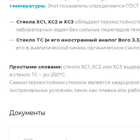
температуры.
Этот показатель определяется ГОСТ
Стекла ХС1, ХС2 и ХС3
обладают термостойкос
лабораторных задач без сильных перепадов тем
Стекло ТС (и его иностранный аналог Boro 3.3
его в аналитической химии, органическом синте
Простыми словами:
стекло ХС1, ХС2 или ХС3 выде
а стекло ТС – до 250°C.
Самым термостойким стеклом является кварцевое с
экстремальных условиях, таких как плавка или раб
Документы