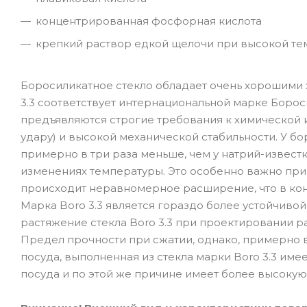
концентрированная фосфорная кислота
крепкий раствор едкой щелочи при высокой те
Боросиликатное стекло обладает очень хорошими
3.3 соответствует интернациональной марке Боросил
предъявляются строгие требования к химической и
удару) и высокой механической стабильности. У 
примерно в три раза меньше, чем у натрий-известк
изменениях температуры. Это особенно важно при 
происходит неравномерное расширение, что в кон
Марка Boro 3.3 является гораздо более устойчиво
растяжение стекла Boro 3.3 при проектировании р
Предел прочности при сжатии, однако, примерно в
посуда, выполненная из стекла марки Boro 3.3 име
посуда и по этой же причине имеет более высокую