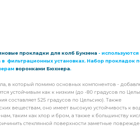
иновые прокладки для колб Бунзена
- используются
а в фильтрационных установках. Набор прокладок 
змерам
воронками Бюхнера
.
кла, в который помимо основных компонентов - добавл
тся устойчивым как к низким (до -80 градусов по Цельс
ия составляет 525 градусов по Цельсию). Также
ских веществам, оно имеет высокую устойчивость к в
ам, таким как хлор и бром, а также к большинству кисл
причинить стеклянной поверхности заметные поврежд