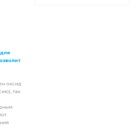
 для
позволит
ен оксид
ию), так
одным
от.
ения