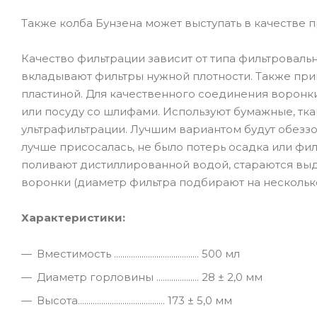
Также колба Бунзена может выступать в качестве 
Качество фильтрации зависит от типа фильтроваль
вкладывают фильтры нужной плотности. Также пр
пластиной. Для качественного соединения ворон
или посуду со шлифами. Используют бумажные, тк
ультрафильтрации. Лучшим вариантом будут обезз
лучше присосалась, не было потерь осадка или фи
поливают дистиллированной водой, стараются выда
воронки (диаметр фильтра подбирают на нескольк
Характеристики:
Вместимость ........................................ 500 мл
Диаметр горловины .................... 28 ± 2,0 мм
Высота......................................... 173 ± 5,0 мм