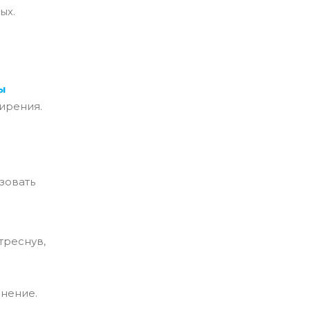
ых.
ы
ирения.
ьзовать
треснув,
енение.