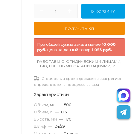
В КОРЗИНУ
При общей сумме заказа менее
10 000
руб.
цена на данный товар
1 053 руб.
РАБОТАЕМ С ЮРИДИЧЕСКИМИ ЛИЦАМИ,
БЮДЖЕТНЫМИ ОРГАНИЗАЦИЯМИ, ИП
Стоимость и сроки доставки в ваш регион
определяются в процессе заказа
Характеристики
Объем, мл
—
500
Объем, л
—
0.5
Высота, мм
—
170
Шлиф
—
24/29
Материал
—
Стекло