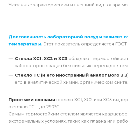
Указанные характеристики и внешний вид товара могу
Долговечность лабораторной посуды зависит о
температуры.
Этот показатель определяется ГОСТ
Стекла ХС1, ХС2 и ХС3
обладают термостойкос
лабораторных задач без сильных перепадов тем
Стекло ТС (и его иностранный аналог Boro 3.3
его в аналитической химии, органическом синте
Простыми словами:
стекло ХС1, ХС2 или ХС3 выде
а стекло ТС – до 250°C.
Самым термостойким стеклом является кварцевое с
экстремальных условиях, таких как плавка или раб