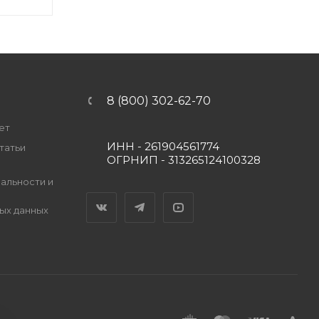
8 (800) 302-62-70
ет
ИНН - 261904561774
татьи
ОГРНИП - 313265124100328
альности и
Вконтакте
Telegram
YouTube
ых данных