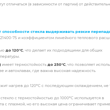
т отличаться (в зависимости от партии) от действительн
т способности стекла выдерживать резкие перепад
 21400-75 и коэффициентом линейного теплового расш
тью
до 120°C
, что делает их подходящими для общих
пературы.
)
имеет термостойкость
до 250°C
, что позволяет испол
зе и автоклавах, где важна высокая надежность.
ржит нагрев до 120°C с последующим охлаждением, не 
текло с термостойкостью до 1000°C используется в
ота с плазмой, но его высокая цена ограничивает прим