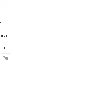
а
одов
1 шт