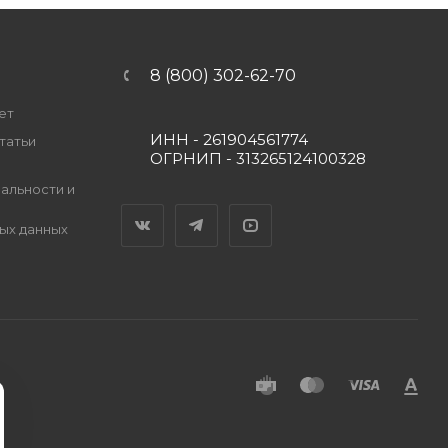
8 (800) 302-62-70
ет
ИНН - 261904561774
татьи
ОГРНИП - 313265124100328
альности и
Вконтакте
Telegram
YouTube
ых данных