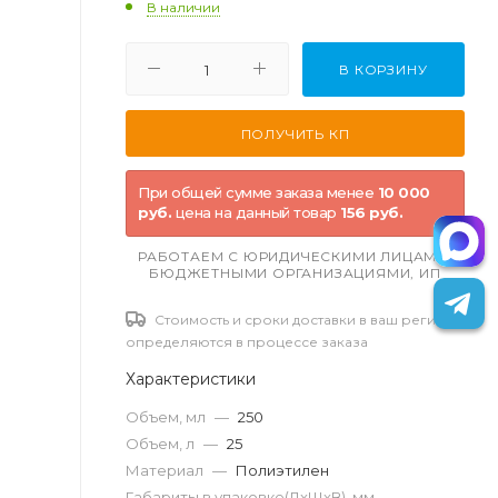
В наличии
В КОРЗИНУ
При общей сумме заказа менее
10 000
руб.
цена на данный товар
156 руб.
РАБОТАЕМ С ЮРИДИЧЕСКИМИ ЛИЦАМИ,
БЮДЖЕТНЫМИ ОРГАНИЗАЦИЯМИ, ИП
Стоимость и сроки доставки в ваш регион
определяются в процессе заказа
Характеристики
Объем, мл
—
250
Объем, л
—
25
Материал
—
Полиэтилен
Габариты в упаковке(ДxШxВ), мм
—