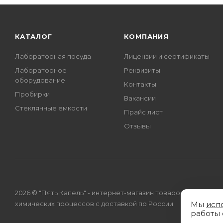
КАТАЛОГ
КОМПАНИЯ
Лабораторная посуда
Лицензии и сертификаты
Лабораторное
Реквизиты
оборудование
Контакты
Пробирки
Вакансии
Стеклянные емкости
Прайс лист
Отзывы
2026 © "Пять Капель" - интернет-магазин товаров для
химических процессов с доставкой по России.
Мы
исп
работы 