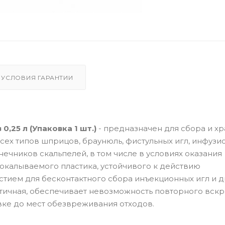
УСЛОВИЯ ГАРАНТИИ
,25 л (Упаковка 1 шт.)
- предназначен для сбора и х
всех типов шприцов, браунюль, фистульных игл, инфузи
нечников скальпелей, в том числе в условиях оказания
окалываемого пластика, устойчивого к действию
тием для бесконтактного сбора инъекционных игл и д
ичная, обеспечивает невозможность повторного вскр
ке до мест обезвреживания отходов.