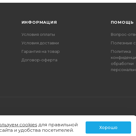
ИНФОРМАЦИЯ
ПОМОЩЬ
Условия оплаты
Вопрос-отв
Условия доставки
Полезные с
Гарантия на товар
Политика
конфиденци
Договор-оферта
обработки
персональн
ользуем cookies
для правильной
Хорошо
сайта и удобства посетителей.