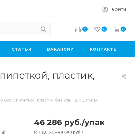
ВОЙТИ
0
0
0
CТАТЬИ
ВАКАНСИИ
КОНТАКТЫ
пипеткой, пластик,
G18, с пипеткой, пластик, без кпв, 1680 шт/упак
46 286
руб.
/упак
(с НДС 5% – 48 600 руб.)