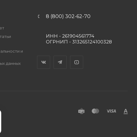
8 (800) 302-62-70
ет
ИНН - 261904561774
татьи
ОГРНИП - 313265124100328
альности и
Вконтакте
Telegram
YouTube
ых данных