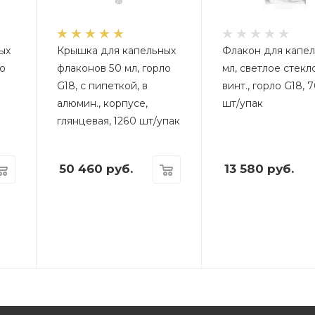
ых
Крышка для капельных
Флакон для капел
ло
флаконов 50 мл, горло
мл, светлое стекло
G18, с пипеткой, в
винт., горло G18, 
алюмин., корпусе,
шт/упак
глянцевая, 1260 шт/упак
50 460
руб.
13 580
руб.