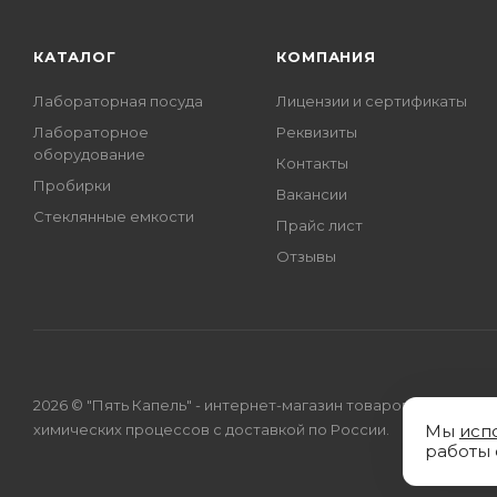
КАТАЛОГ
КОМПАНИЯ
Лабораторная посуда
Лицензии и сертификаты
Лабораторное
Реквизиты
оборудование
Контакты
Пробирки
Вакансии
Стеклянные емкости
Прайс лист
Отзывы
2026 © "Пять Капель" - интернет-магазин товаров для
химических процессов с доставкой по России.
Мы
исп
работы 