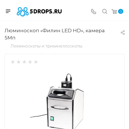
0
Люминоскоп «Филин LED HD», камера
5Мп
Люминоскопы и трихинеллоскопы