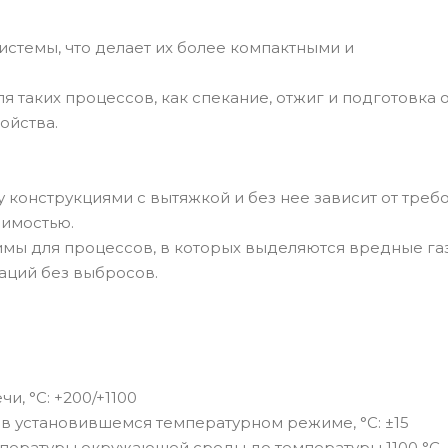
стемы, что делает их более компактными и
 таких процессов, как спекание, отжиг и подготовка 
ойства.
 конструкциями с вытяжкой и без нее зависит от треб
оимостью.
мы для процессов, в которых выделяются вредные газ
аций без выбросов.
, °С: +200/+1100
в установившемся температурном режиме, °С: ±15
пературы окружающей среды до температуры 1100 °С, 