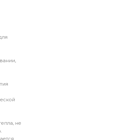
для
вании,
тия
ческой
епла, не
.
вается