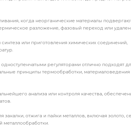
ливания, когда неорганические материалы подвергаю
термическое разложение, фазовый переход или удале
 синтеза или приготовления химических соединений,
атур.
 одноступенчатыми регуляторами отлично подходят д
альные принципы термообработки, материаловедения
альнейшего анализа или контроля качества, обеспечен
атов.
 закалки, отжига и пайки металлов, включая золото, с
й металлообработки.