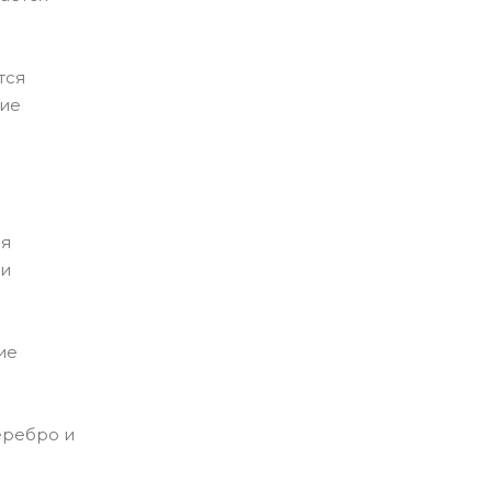
тся
ние
ля
 и
ие
еребро и