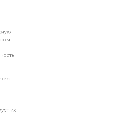
жную
ссом
ность
ство
й
ует их