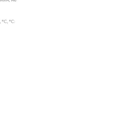
С, °С: