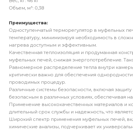
Вес, кг: 46 кг
Объем, м³: 0,38
Преимущества:
Одноступенчатый терморегулятор в муфельных печ
температуру, минимизируя необходимость в слож
нагрева доступным и эффективным.
Качественная теплоизоляция и продуманная конс
муфельных печей, снижая энергопотребление. Так
Равномерное распределение тепла внутри камеры,
критически важно для обеспечения однородности р
проводимых процедур.
Различные системы безопасности, включая защиту
безопасным в различных условиях, обеспечивая на
Применение высококачественных материалов и ко
длительный срок службы и надежность, что являет
Широкий спектр применения муфельных печей, вкл
химические анализы, подчеркивает их универсальн