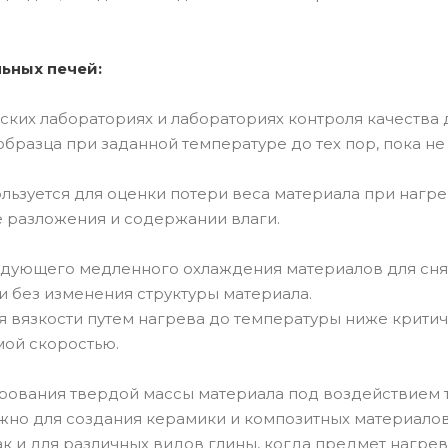
ьных печей:
ских лабораториях и лабораториях контроля качества 
бразца при заданной температуре до тех пор, пока не
льзуется для оценки потери веса материала при нагре
 разложения и содержании влаги.
ледующего медленного охлаждения материалов для сня
 без изменения структуры материала.
я вязкости путем нагрева до температуры ниже крити
мой скоростью.
рования твердой массы материала под воздействием т
ажно для создания керамики и композитных материалов
ак и для различных видов глины, когда предмет нагре