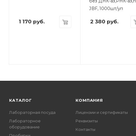
без ДНК-аз,РНК-аз,п
JBF, 1000шт/уп
1 170
руб.
2 380
руб.
КАТАЛОГ
КОМПАНИЯ
Лабораторная посуда
Лицензии и сертификаты
Лабораторное
Реквизиты
оборудование
Контакты
Пробирки