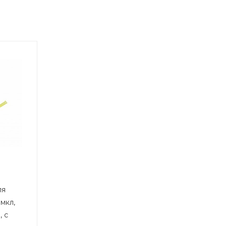
ля
мкл,
, с