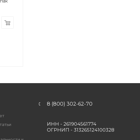
упак
8 (800) 302-62-70
ет
ИНН - 261904561774
татьи
ОГРНИП - 313265124100328
альности и