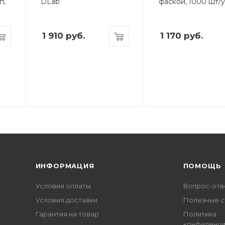
п,
DLab
фаской, 1000 шт/
1 910
руб.
1 170
руб.
ИНФОРМАЦИЯ
ПОМОЩЬ
Условия оплаты
Вопрос-отв
Условия доставки
Полезные с
Гарантия на товар
Политика
конфиденци