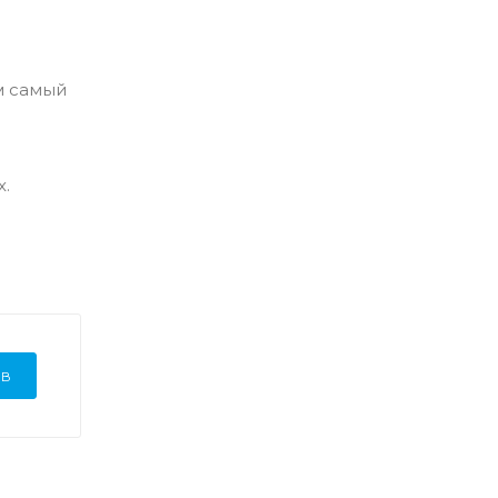
м самый
х.
ЫВ