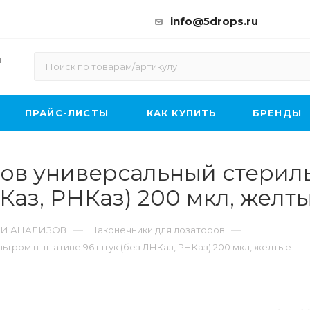
info@5drops.ru
ы
ПРАЙС-ЛИСТЫ
КАК КУПИТЬ
БРЕНДЫ
ов универсальный стерил
Каз, РНКаз) 200 мкл, желт
—
—
 И АНАЛИЗОВ
Наконечники для дозаторов
тром в штативе 96 штук (без ДНКаз, РНКаз) 200 мкл, желтые