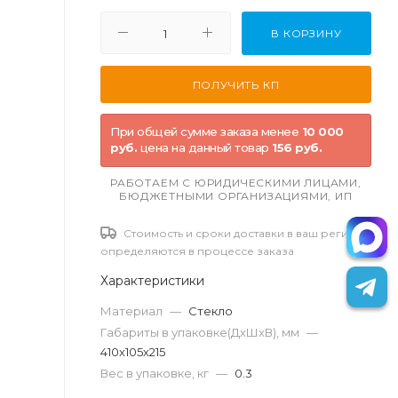
В КОРЗИНУ
При общей сумме заказа менее
10 000
руб.
цена на данный товар
156 руб.
РАБОТАЕМ С ЮРИДИЧЕСКИМИ ЛИЦАМИ,
БЮДЖЕТНЫМИ ОРГАНИЗАЦИЯМИ, ИП
Стоимость и сроки доставки в ваш регион
определяются в процессе заказа
Характеристики
Материал
—
Стекло
Габариты в упаковке(ДxШxВ), мм
—
410х105х215
Вес в упаковке, кг
—
0.3