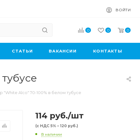
ВОЙТИ
0
0
0
CТАТЬИ
ВАКАНСИИ
КОНТАКТЫ
 тубусе
"White Alco" 70-100% в белом тубусе
114
руб.
/шт
(с НДС 5% – 120 руб.)
В наличии