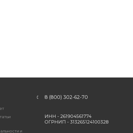
8 (800) 302-62-70
ет
ИНН - 261904561774
татьи
ОГРНИП - 313265124100328
альности и