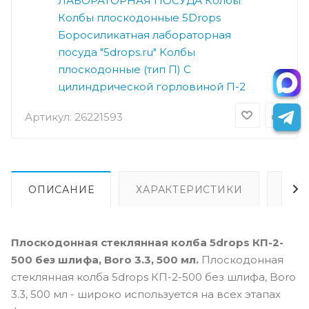
ЛАБОРАТОРНАЯ ПОСУДА
Колбы
Колбы плоскодонные 5Drops
Боросиликатная лабораторная
посуда "5drops.ru"
Колбы
плоскодонные (тип П)
С
цилиндрической горловиной П-2
Артикул:
26221593
ОПИСАНИЕ
ХАРАКТЕРИСТИКИ
ОПЛ
Плоскодонная стеклянная колба 5drops КП-2-
500 без шлифа, Boro 3.3, 500 мл.
Плоскодонная
стеклянная колба 5drops КП-2-500 без шлифа, Boro
3.3, 500 мл - широко используется на всех этапах