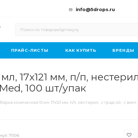
info@5drops.ru
ы
ПРАЙС-ЛИСТЫ
КАК КУПИТЬ
БРЕНДЫ
, 17х121 мм, п/п, нестерил.,
Med, 100 шт/упак
ирка коническая 15 мл, 17х121 мм, п/п, нестерил., с град-ой., с вин
кул:
7006