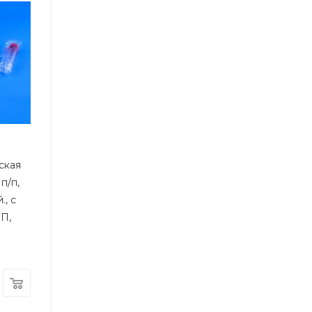
ская
 п/п,
., с
ТП,