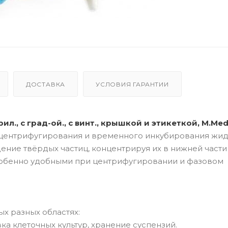
ДОСТАВКА
УСЛОВИЯ ГАРАНТИИ
ил., с град-ой., с винт., крышкой и этикеткой, M.Med
 центрифугирования и временного инкубирования жи
ние твёрдых частиц, концентрируя их в нижней части
собенно удобными при центрифугировании и фазовом
х разных областях:
а клеточных культур, хранение суспензий.