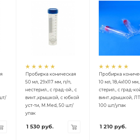
я
Пробирка коническая
Пробирка кониче
50 мл, 29х117 мм, п/п,
10 мл, 18,4х100 мм,
нестерил., с град-ой., с
стерил., с град-кой
шт/
винт.,крышкой, с юбкой
винт.,крышкой, Л
уст-ти, M.Med, 50 шт/
100 шт/упак
упак
1 530
руб.
1 210
руб.