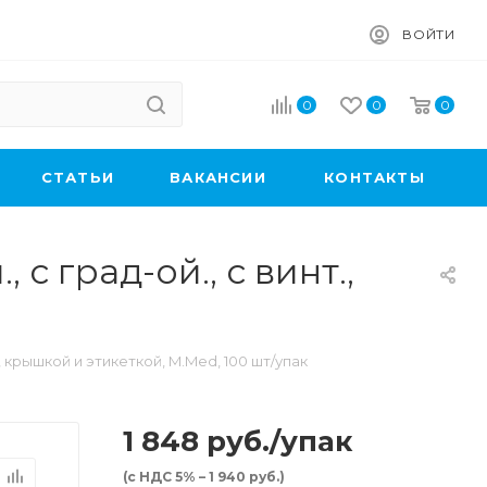
ВОЙТИ
0
0
0
CТАТЬИ
ВАКАНСИИ
КОНТАКТЫ
 с град-ой., с винт.,
т., крышкой и этикеткой, M.Med, 100 шт/упак
1 848
руб.
/упак
(с НДС 5% – 1 940 руб.)