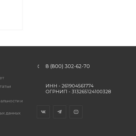
8 (800) 302-62-70
ет
ИНН - 261904561774
татьи
ОГРНИП - 313265124100328
альности и
Вконтакте
Telegram
YouTube
ых данных