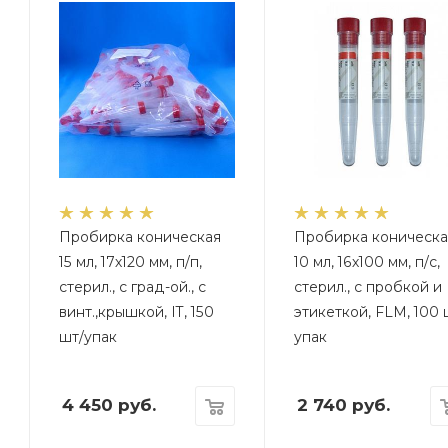
Пробирка коническая
Пробирка коническа
15 мл, 17х120 мм, п/п,
10 мл, 16х100 мм, п/с,
стерил., с град-ой., с
стерил., с пробкой и
винт.,крышкой, IT, 150
этикеткой, FLM, 100 
шт/упак
упак
4 450
руб.
2 740
руб.