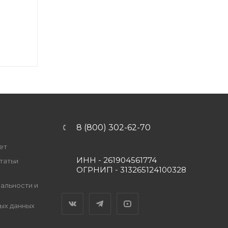
8 (800) 302-62-70
ет
ИНН - 261904561774
татьи
ОГРНИП - 313265124100328
альности и
Вконтакте
Telegram
YouTube
ых данных