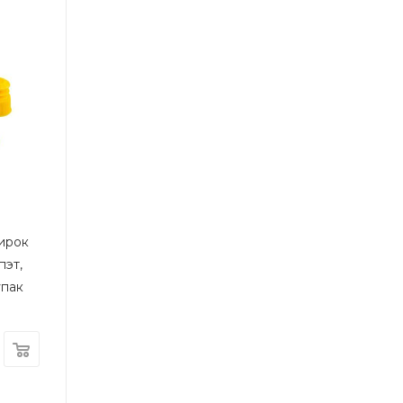
ирок
пэт,
упак