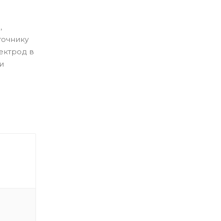
,
точнику
ектрод в
и