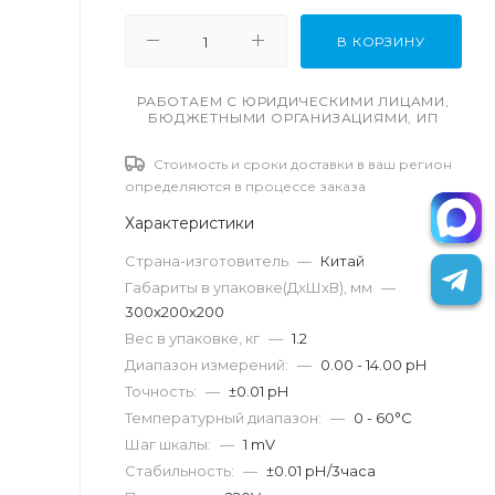
В КОРЗИНУ
РАБОТАЕМ С ЮРИДИЧЕСКИМИ ЛИЦАМИ,
БЮДЖЕТНЫМИ ОРГАНИЗАЦИЯМИ, ИП
Стоимость и сроки доставки в ваш регион
определяются в процессе заказа
Характеристики
Страна-изготовитель
—
Китай
Габариты в упаковке(ДxШxВ), мм
—
300х200х200
Вес в упаковке, кг
—
1.2
Диапазон измерений:
—
0.00 - 14.00 pH
Точность:
—
±0.01 pH
Температурный диапазон:
—
0 - 60°C
Шаг шкалы:
—
1 mV
Стабильность:
—
±0.01 рН/3часа