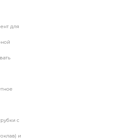
ент для
рной
вать
етное
рубки с
оклав) и