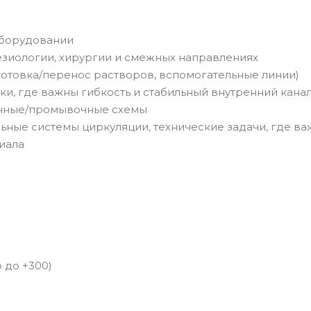
оборудовании
езиологии, хирургии и смежных направлениях
отовка/перенос растворов, вспомогательные линии)
ки, где важны гибкость и стабильный внутренний кана
оечные/промывочные схемы
ные системы циркуляции, технические задачи, где в
риала
 до +300)