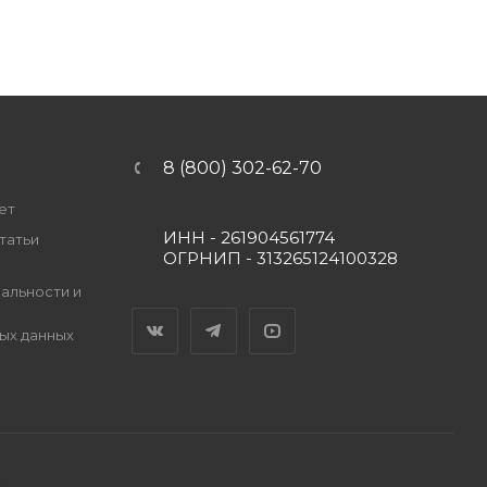
8 (800) 302-62-70
ет
ИНН - 261904561774
татьи
ОГРНИП - 313265124100328
альности и
Вконтакте
Telegram
YouTube
ых данных