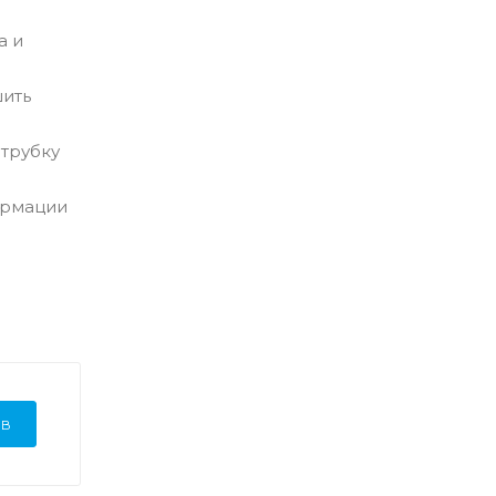
а и
шить
 трубку
ормации
ЫВ