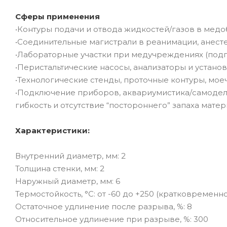
Сферы применения
•Контуры подачи и отвода жидкостей/газов в мед
•Соединительные магистрали в реанимации, анест
•Лабораторные участки при медучреждениях (подг
•Перистальтические насосы, анализаторы и установ
•Технологические стенды, проточные контуры, м
•Подключение приборов, аквариумистика/самодель
гибкость и отсутствие “постороннего” запаха мате
Характеристики:
Внутренний диаметр, мм: 2
Толщина стенки, мм: 2
Наружный диаметр, мм: 6
Термостойкость, °C: от -60 до +250 (кратковременно
Остаточное удлинение после разрыва, %: 8
Относительное удлинение при разрыве, %: 300