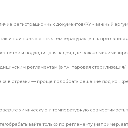
личие регистрационных документов/РУ - важный аргум
так и при повышенных температурах (в т.ч. при санита
ет поток и подходит для задач, где важно минимизиро
ицинским регламентам (в т.ч. паровая стерилизация/
езка в отрезки — проще подобрать решение под конкр
оверьте химическую и температурную совместимость т
е/обрабатывайте только по регламенту (например, авт