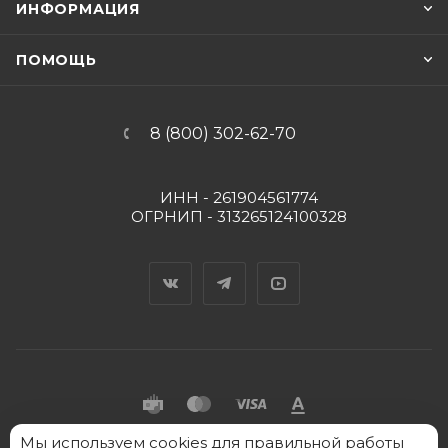
ИНФОРМАЦИЯ
ПОМОЩЬ
8 (800) 302-62-70
ИНН - 261904561774
ОГРНИП - 313265124100328
Вконтакте
Telegram
YouTube
Мы
2026 © "Пять Капель" - интернет-магазин товаров
используем cookies
для правильной работы