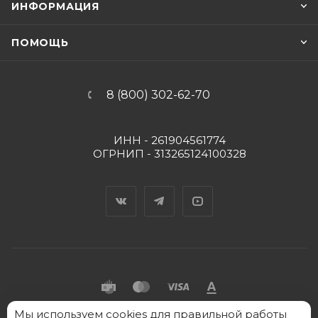
ИНФОРМАЦИЯ
ПОМОЩЬ
8 (800) 302-62-70
ИНН - 261904561774
ОГРНИП - 313265124100328
Вконтакте
Telegram
YouTube
Мы
2026 © "Пять Капель" - интернет-магазин товаров
используем cookies
для правильной работы