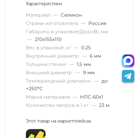
Характеристики
Материал
—
Силикон
Страна-изготовитель
—
Россия
Габариты в упаковке(ДxШxВ), мм
—
210х155х110
Вес в упаковке, кг
—
0.25
Внутренний диаметр:
—
6 мм
Толщина стенки:
—
1,5 мм
Внешний диаметр:
—
9 мм
Температурный диапазон:
—
до
+250°C
Марка материала
—
НЛС-60х1
Количество метров в 1 кг
—
23 м
Этот товар на маркетплейсах