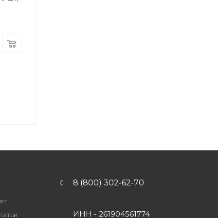
8 (800) 302-62-70
ет
ИНН - 261904561774
татьи