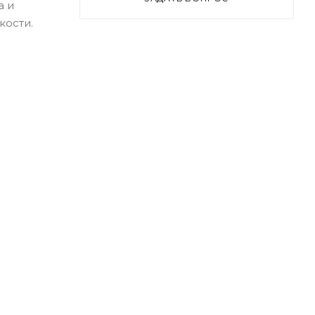
а и
кости.