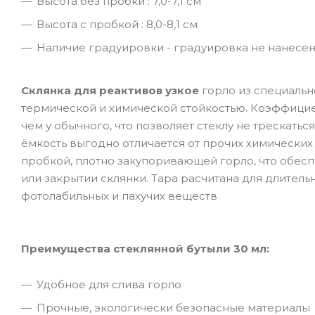
Высота без пробки : 7,0-7,1 см
Высота с пробкой : 8,0-8,1 см
Наличие градуировки - градуировка не нанесен
Склянка для реактивов узкое
горло из специальн
термической и химической стойкостью. Коэффици
чем у обычного, что позволяет стеклу не трескат
ёмкость выгодно отличается от прочих химически
пробкой, плотно закупоривающей горло, что обесп
или закрытии склянки. Тара расчитана для длитель
фотолабильных и пахучих веществ
Преимущества стеклянной бутыли 30 мл:
Удобное для слива горло
Прочные, экологически безопасные материалы