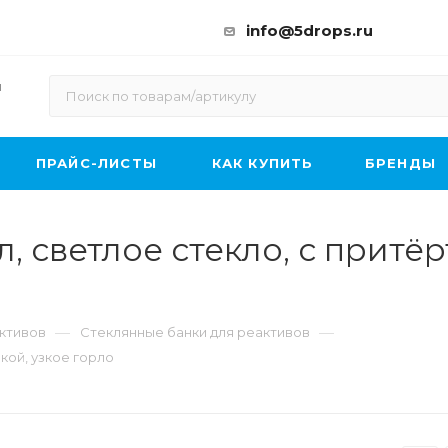
info@5drops.ru
ы
ПРАЙС-ЛИСТЫ
КАК КУПИТЬ
БРЕНДЫ
л, светлое стекло, с притё
—
—
активов
Стеклянные банки для реактивов
бкой, узкое горло