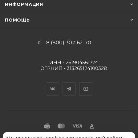
ИНФОРМАЦИЯ
ПОМОЩЬ
8 (800) 302-62-70
ИНН - 261904561774
ОГРНИП - 313265124100328
Вконтакте
Telegram
YouTube
Мы
2026 © "Пять Капель" - интернет-магазин товаров
используем cookies
для правильной работы