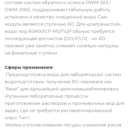
составе систем обратного осмоса DWM-203 /
DWM-206S, поддерживая стабильную работу
установки и качество очищенной воды. Сам
модуль является ступенью RO. Для «ультрачистой»
воды под ВЭЖХ/ICP-MS/ПЦР обычно требуется
последующая доочистка (DI/UF/UV) - но RO-
пермеат уже заметно снижает солевую нагрузку
на финальные ступени
Сферы применения
•Предподготовка воды для лабораторных систем
водоподготовки: получение RO-пермеата как
“базы” для дальнейшей деионизации/полировки.
•Рутинные лабораторные процессы:
приготовление растворов и промывочных вод для
задач, где не требуется регламентированный
класс Tип I.
•Мойка и ополаскивание посуды: снижение риска