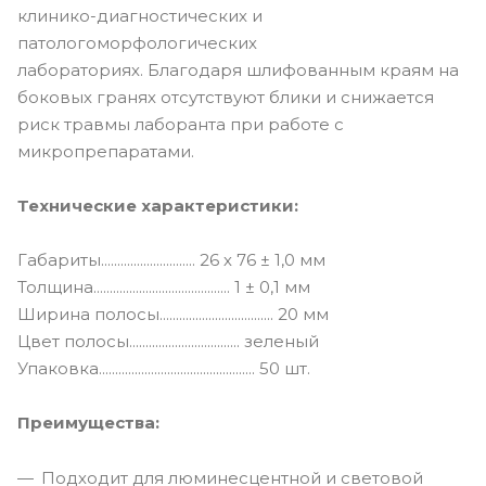
клинико-диагностических и
патологоморфологических
лабораториях. Благодаря шлифованным краям на
боковых гранях отсутствуют блики и снижается
риск травмы лаборанта при работе с
микропрепаратами.
Технические характеристики:
Габариты............................. 26 х 76 ± 1,0 мм
Толщина.......................................... 1 ± 0,1 мм
Ширина полосы................................... 20 мм
Цвет полосы.................................. зеленый
Упаковка................................................ 50 шт.
Преимущества:
Подходит для люминесцентной и световой