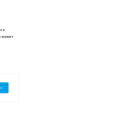
ого
р может
ЫВ