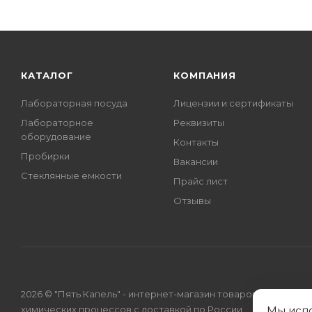
КАТАЛОГ
КОМПАНИЯ
Лабораторная посуда
Лицензии и сертификаты
Лабораторное
Реквизиты
оборудование
Контакты
Пробирки
Вакансии
Стеклянные емкости
Прайс лист
Отзывы
2026 © "Пять Капель" - интернет-магазин товаров для
химических процессов с доставкой по России.
Мы
исп