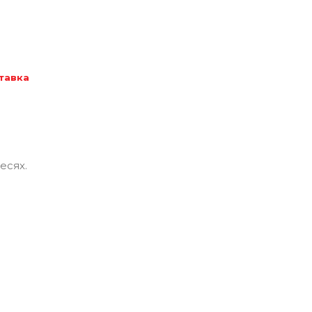
тавка
есях.