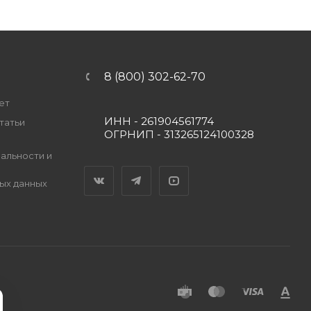
8 (800) 302-62-70
ет
ИНН - 261904561774
татьи
ОГРНИП - 313265124100328
альности и
Вконтакте
Telegram
YouTube
ых данных