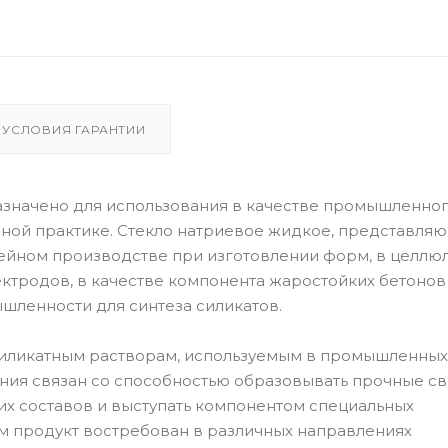
УСЛОВИЯ ГАРАНТИИ
значено для использования в качестве промышленно
ной практике. Стекло натриевое жидкое, представля
тейном производстве при изготовлении форм, в целлю
тродов, в качестве компонента жаростойких бетонов
шленности для синтеза силикатов.
силикатным растворам, используемым в промышленных
ения связан со способностью образовывать прочные с
их составов и выступать компонентом специальных
ам продукт востребован в различных направлениях