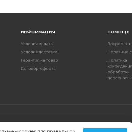
ИНФОРМАЦИЯ
ПОМОЩЬ
Условия оплаты
Вопрос-отв
Условия доставки
Полезные с
Гарантия на товар
Политика
конфиденци
Договор-оферта
обработки
персональн
ользуем cookies
для правильной