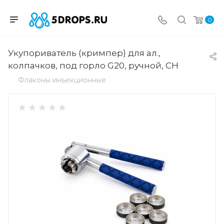
0
Укупориватель (кримпер) для ал.,
колпачков, под горло G20, ручной, CH
Флаконы инъекционные