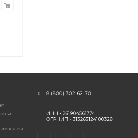
8 (800) 302-62-70
ет
ИНН - 261904561774
татьи
ОГРНИП - 313265124100328
альности и
Вконтакте
Telegram
YouTube