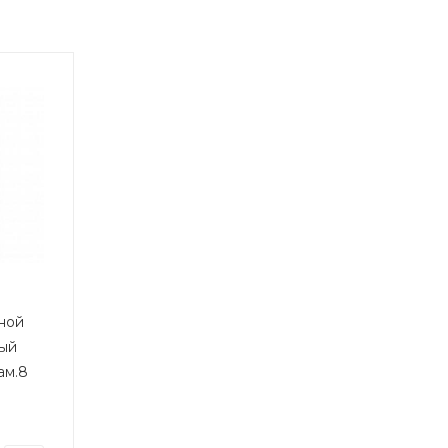
ной
ый
ам.8