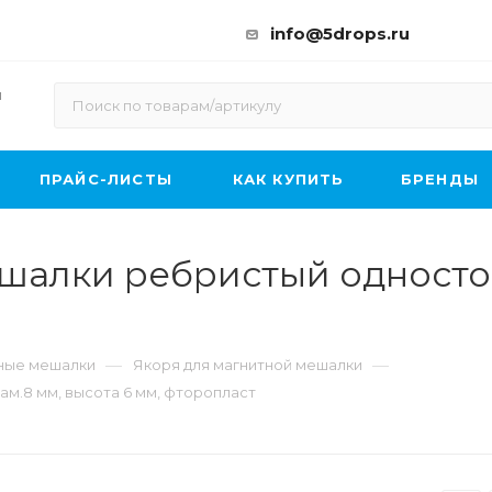
info@5drops.ru
ы
ПРАЙС-ЛИСТЫ
КАК КУПИТЬ
БРЕНДЫ
ешалки ребристый односто
—
—
ные мешалки
Якоря для магнитной мешалки
м.8 мм, высота 6 мм, фторопласт