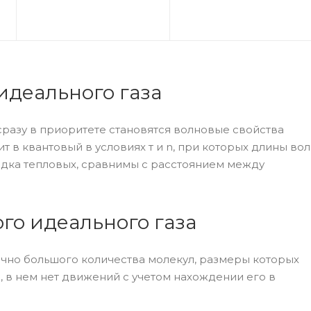
идеального газа
сразу в приоритете становятся волновые свойства
т в квантовый в условиях т и n, при которых длины во
ядка тепловых, сравнимы с расстоянием между
го идеального газа
очно большого количества молекул, размеры которых
, в нем нет движений с учетом нахождении его в