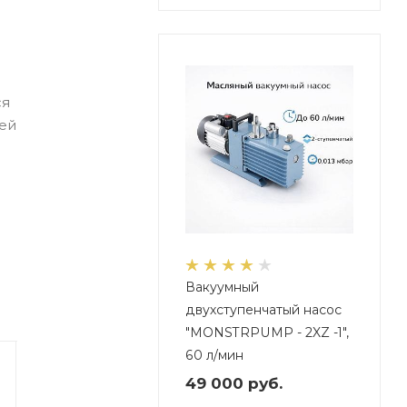
ся
лей
Вакуумный
двухступенчатый насос
"MONSTRPUMP - 2XZ -1",
60 л/мин
49 000
руб.