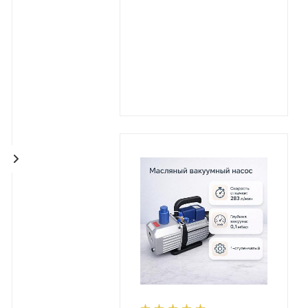
Колонка для осушки
Аппарат для
газа (Башня), 250 мл,
получения газа 1000
стекло, шлиф 34/40, 1
мл, Аппарат киппа
шт
Для получения
9 190
руб.
консультации
обращайтесь по
указанным на сайте
контактам компании