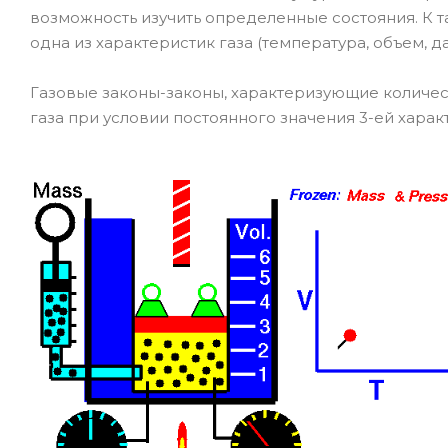
возможность изучить определенные состояния. К та
одна из характеристик газа (температура, объем,
Газовые законы-законы, характеризующие количе
газа при условии постоянного значения 3-ей харак