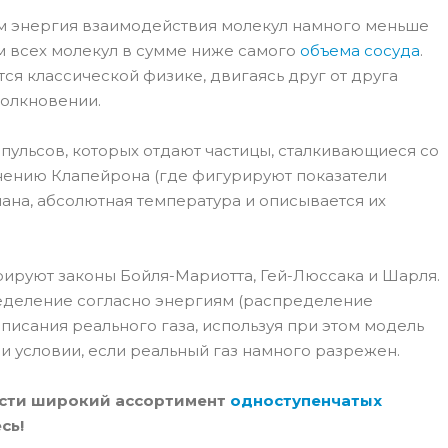
ором энергия взаимодействия молекул намного меньше
м всех молекул в сумме ниже самого
объема сосуда
.
ся классической физике, двигаясь друг от друга
толкновении.
мпульсов, которых отдают частицы, сталкивающиеся со
внению Клапейрона (где фигурируют показатели
мана, абсолютная температура и описывается их
рируют законы Бойля-Мариотта, Гей-Люссака и Шарля.
ределение согласно энергиям (распределение
писания реального газа, используя при этом модель
ри условии, если реальный газ намного разрежен.
ести широкий ассортимент
одноступенчатых
сь!