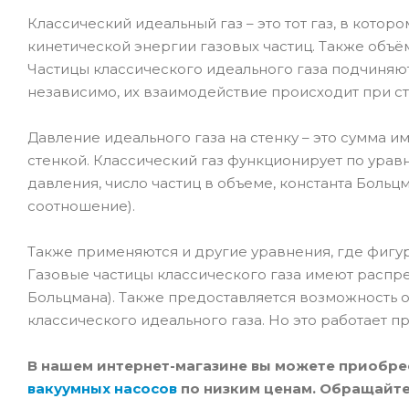
Классический идеальный газ – это тот газ, в кот
кинетической энергии газовых частиц. Также объё
Частицы классического идеального газа подчиняют
независимо, их взаимодействие происходит при с
Давление идеального газа на стенку – это сумма и
стенкой. Классический газ функционирует по ура
давления, число частиц в объеме, константа Больц
соотношение).
Также применяются и другие уравнения, где фигу
Газовые частицы классического газа имеют расп
Больцмана). Также предоставляется возможность о
классического идеального газа. Но это работает п
В нашем интернет-магазине вы можете приобр
вакуумных насосов
по низким ценам. Обращайте