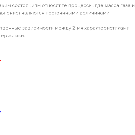
ким состояниям относят те процессы, где масса газа и
 давление) являются постоянными величинами.
ственные зависимости между 2-мя характеристиками
теристики.