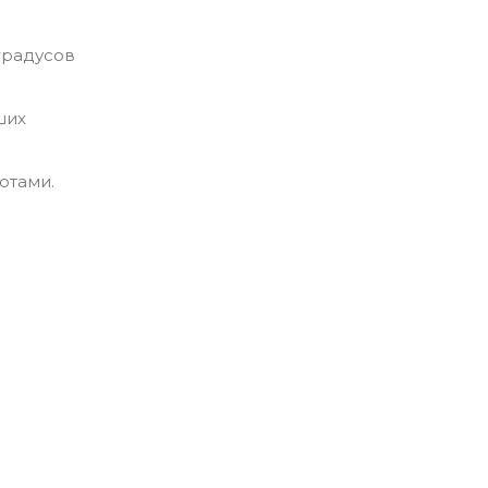
градусов
ших
отами.