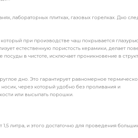
нях, лабораторных плитках, газовых горелках. Дно сле
который при производстве чаш покрывается глазурью
изует естественную пористость керамики, делает пов
е посуды в чистоте, исключает проникновение в струк
круглое дно. Это гарантирует равномерное термическ
носик, через который удобно без проливания и
кости или высыпать порошки.
 1,5 литра, и этого достаточно для проведения больши