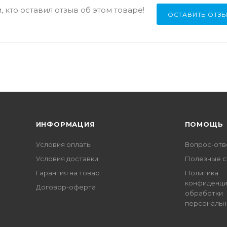
 кто оставил отзыв об этом товаре!
ОСТАВИТЬ ОТЗ
ИНФОРМАЦИЯ
ПОМОЩЬ
Условия оплаты
Вопрос-отв
Условия доставки
Полезные с
Гарантия на товар
Политика
конфиденци
Договор-оферта
обработки
персональн