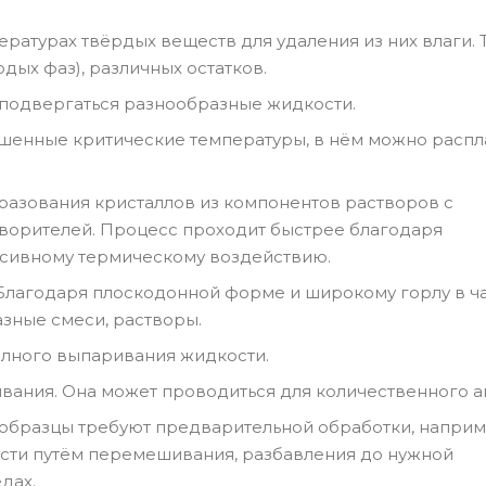
атурах твёрдых веществ для удаления из них влаги. 
дых фаз), различных остатков.
подвергаться разнообразные жидкости.
шенные критические температуры, в нём можно распл
разования кристаллов из компонентов растворов с
ворителей. Процесс проходит быстрее благодаря
нсивному термическому воздействию.
Благодаря плоскодонной форме и широкому горлу в ч
зные смеси, растворы.
лного выпаривания жидкости.
ания. Она может проводиться для количественного а
образцы требуют предварительной обработки, наприм
сти путём перемешивания, разбавления до нужной
дах.