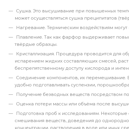
Сушка. Это высушивание при повышенных темпер
может осуществляться сушка преципитатов (твёр
Нагревание. Термическим воздействиям могут 
Плавление. Так как фарфор выдерживает повы
твёрдые образцы.
Кристаллизация. Процедура проводится для об
испарением жидких составляющих смесей, раст
беспрепятственному доступу кислорода и инте
Соединение компонентов, их перемешивание. 
удобно подготавливать суспензии, порошкообра
Получение безводных веществ посредством по
Оценка потери массы или объёма после высушив
Подготовка проб к исследованиям. Некоторые 
смешивания веществ, доведения до однородно
концентрации, растворения в воде или иных сре