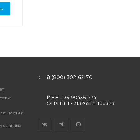
ЫВ
8 (800) 302-62-70
ет
ИНН - 261904561774
татьи
ОГРНИП - 313265124100328
альности и
Вконтакте
Telegram
YouTube
ых данных