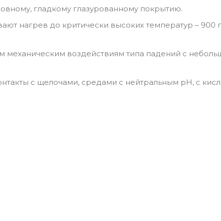
ровному, гладкому глазурованному покрытию.
ают нагрев до критически высоких температур – 900 
ым механическим воздействиям типа падений с неболь
такты с щелочами, средами с нейтральным pH, с кисл