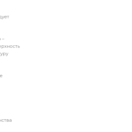
дует
 –
ерхность
туру
ое
нства