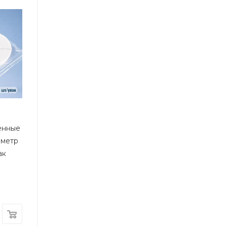
енные
аметр
ак