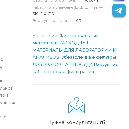
Страна-изготовитель
—
Россия
Габариты в упаковке(ДxШxВ), мм
—
310х210х210
Вес в упаковке, кг
—
0.7
Категории:
Фильтровальные
материалы
РАСХОДНЫЕ
МАТЕРИАЛЫ ДЛЯ ЛАБОРАТОРИИ И
АНАЛИЗОВ
Обеззоленные фильтры
х,
ЛАБОРАТОРНАЯ ПОСУДА
Вакуумная
,
лабораторная фильтрация
ии
альной
 при
умажные
ого
Нужна консультация?