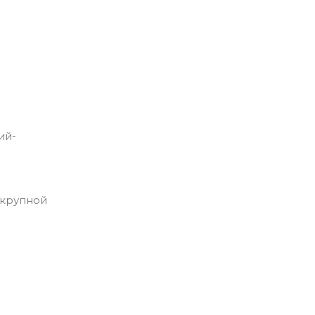
ий-
 крупной