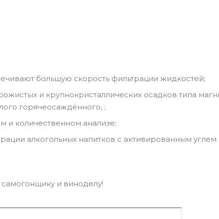
печивают большую скорость фильтрации жидкостей;
орожистых и крупнокристаллических осадков типа магн
ого горячеосаждённого, ;
м и количественном анализе;
рации алкогольных напитков с активированным углем
самогонщику и виноделу!