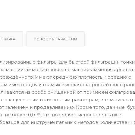
СТАВКА
УСЛОВИЯ ГАРАНТИИ
лизированные фильтры для быстрой фильтрации тонки
па магний-аммония фосфата, магний-аммония арсената
еосаждённого. Имеют среднюю плотность и среднюю
 чем имеют одну из самых высоких скоростей фильтрац
вливаются из особо очищенной от примесей фильтров
ью к щелочным и кислотным растворам, в том числе и
отивлением к продавливанию. Кроме того, данные б
 не более 0,01%, что позволяет использовать их в
бразцов для инструментальных методов количественн