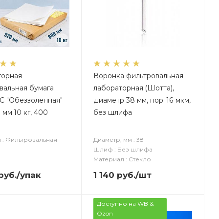
торная
Воронка фильтровальная
вальная бумага
лабораторная (Шотта),
С "Обеззоленная"
диаметр 38 мм, пор. 16 мкм,
мм 10 кг, 400
без шлифа
 : Фильтровальная
Диаметр, мм : 38
Шлиф : Без шлифа
Материал : Стекло
руб.
/упак
1 140
руб.
/шт
Доступно на WB &
Ozon