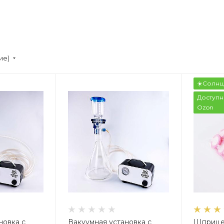
ие)
☀️Солнц
Доступн
Ozon
новка с
Вакуумная установка с
Шприцев