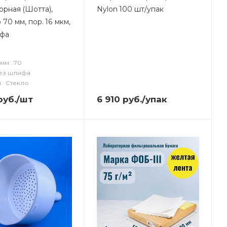
орная (Шотта),
Nylon 100 шт/упак
70 мм, пор. 16 мкм,
ифа
мм : 70
ез шлифа
 : Стекло
уб.
/шт
6 910
руб.
/упак