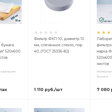
Фильтр ФКП-10, диаметр 10
Лабора
 бумага
мм, спеченное стекло, пор.
фильтро
ая" 520х600
40, (ГОСТ 25336-82)
марка Ф
истов
520х600 
листов
ровальная
Материал
бумага
пак
1 110
руб.
/шт
7 080