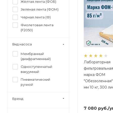
Жёлтая лента (ФОБ)
0.4
Зелёная лента (ФОМ)
0.45
Чёрная лента (Ф)
0.5
Фиолетовая лента
0.6
(F2050)
0.65
0.7
Вид насоса
0.8
Мембранный
0.80
(диафрагменный)
Лабораторная
0.9
Одноступенчатый
фильтровальная
вакуумный
1
марка ФОМ
Пневматический
"Обеззоленная"
1,5-3
ручной
мм 10 кг, 300 ли
1.2
1.6
Бренд
10
7 080
руб.
/у