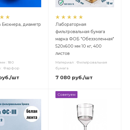
 Бюхнера, диаметр
Лабораторная
фильтровальная бумага
марка ФОБ "Обеззоленная"
520х600 мм 10 кг, 400
листов
мм : 180
Материал : Фильтровальная
 : Фарфор
бумага
руб.
/шт
7 080
руб.
/шт
Советуем