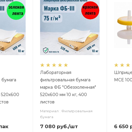
Лабораторная
Шприцев
 бумага
фильтровальная бумага
MCE 100
марка ФБ "Обеззоленная"
 520х600
520х600 мм 10 кг, 400
стов
листов
Материал : Фильтровальная
бумага
пак
7 080
руб.
/шт
6 650
р