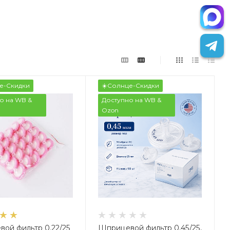
е-Скидки
☀️Солнце-Скидки
о на WB &
Доступно на WB &
Ozon
ой фильтр 0.22/25
Шприцевой фильтр 0,45/25,