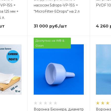
-VP-15S +
насосом 5drops-VP-15S +
PVDF 10
а 125 мм +
"MicroFilter-5Drops" на 2 л
 л.
шт
31 000
руб.
/шт
4 260
Доступно на WB &
Ozon
Воронка Бюхнера, диаметр
Воронка