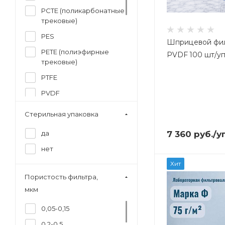
PCTE (поликарбонатные
трековые)
PES
Шприцевой фил
PETE (полиэфирные
PVDF 100 шт/у
трековые)
PTFE
PVDF
RC (регенерированная
Стерильная упаковка
целлюлоза)
7 360
руб.
/у
да
Ацетат целлюлозы
нет
Кварц
Хит
МСЕ
Пористость фильтра,
Нержавеющая сталь
мкм
Нитрат целлюлозы
0,05-0,15
Полисульфонамид
0,2-0,5