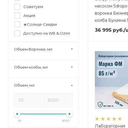
насосом 5drops
Советуем
воронка Бюхнер
Акция
колба Бунзена 5
☀️Солнце-Скидки
36 995
руб.
/
Доступно на WB & Ozon
Объем Воронки, мл
Объем колбы, мл
Объем, мл
30
8000
Лабораторная