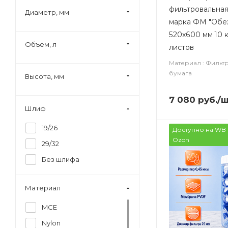
фильтровальная
Диаметр, мм
марка ФМ "Обе
520х600 мм 10 к
Объем, л
листов
Материал : Фильт
бумага
Высота, мм
7 080
руб.
/
Шлиф
19/26
Доступно на WB 
Ozon
29/32
Без шлифа
Материал
MCE
Nylon