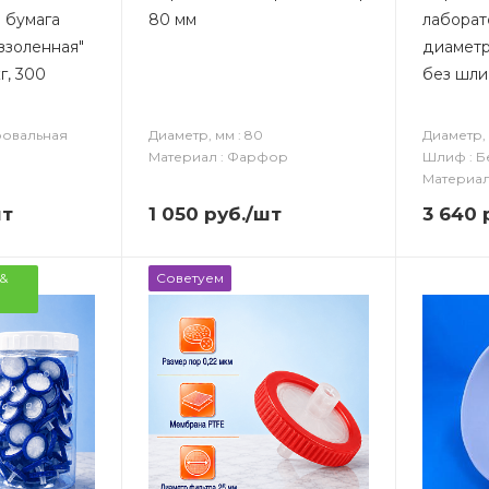
 бумага
80 мм
лаборат
ззоленная"
диаметр 
г, 300
без шл
ровальная
Диаметр, мм : 80
Диаметр, 
Материал : Фарфор
Шлиф : Б
Материал
шт
1 050
руб.
/шт
3 640
р
&
Советуем