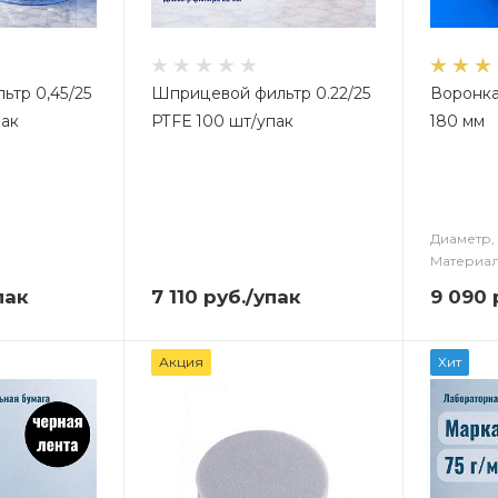
ьтр 0,45/25
Шприцевой фильтр 0.22/25
Воронка
пак
PTFE 100 шт/упак
180 мм
Диаметр, 
Материал
пак
7 110
руб.
/упак
9 090
Акция
Хит