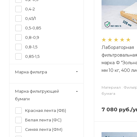
Полиэтилен
0,4-2
Полиэтилентерефталат
0,45/1
Сталь
0,5-0,85
Стекло
0,8-0,9
Стекловолокно
0,8-1,5
Лабораторная
Фарфор
фильтровальная
0,85-1,5
Фильтровальная бумага
марка Ф "Зольн
0.05
мм 10 кг, 400 л
Марка фильтра
0.08
0.1
Материал : Фильт
Марка фильтрующей
бумага
0.15
бумаги
0.2
7 080
руб.
/у
Красная лента (ФБ)
0.22
Белая лента (ФС)
0.25
Синяя лента (ФМ)
0.3