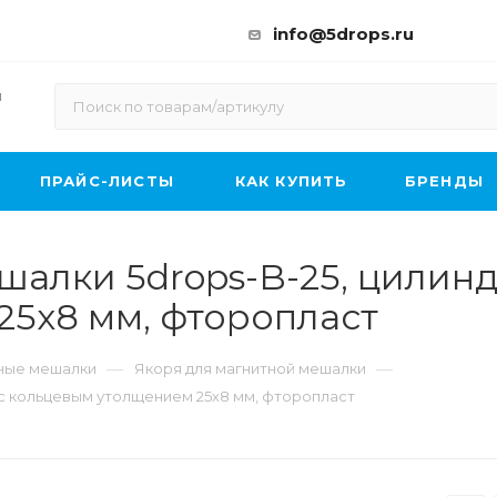
info@5drops.ru
ы
ПРАЙС-ЛИСТЫ
КАК КУПИТЬ
БРЕНДЫ
шалки 5drops-B-25, цилинд
5х8 мм, фторопласт
—
—
ные мешалки
Якоря для магнитной мешалки
 с кольцевым утолщением 25х8 мм, фторопласт