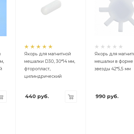
й
Якорь для магнитной
Якорь для магнит
м,
мешалки D30, 30*14 мм,
мешалки в форме
й
фторопласт,
звезды 42*5,5 мм
цилиндрический
440
руб.
990
руб.