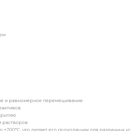
ием
ие и равномерное перемешивание
еактивов
крытию
и растворов
о +200°C, что делает его подходящим для различных у