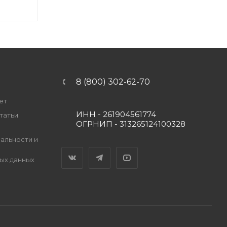
8 (800) 302-62-70
ет
ИНН - 261904561774
татьи
ОГРНИП - 313265124100328
альности и
Вконтакте
Telegram
YouTube
ых данных