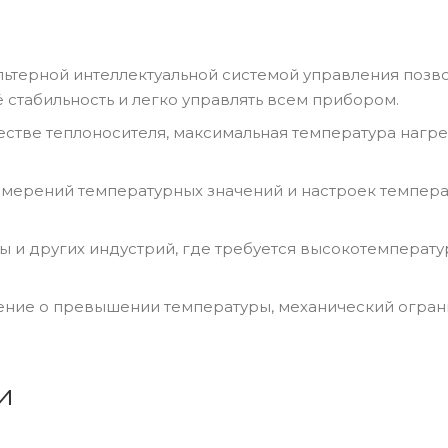
терной интеллектуальной системой управления позв
 стабильность и легко управлять всем прибором.
естве теплоносителя, максимальная температура нагре
измерений температурных значений и настроек темпер
 и других индустрий, где требуется высокотемперату
дение о превышении температуры, механический огран
и