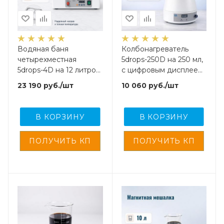
Водяная баня
Колбонагреватель
четырехместная
5drops-250D на 250 мл,
5drops-4D на 12 литров,
с цифровым дисплеем
с защитой от
и внешним датчиком
23 190
руб.
/шт
10 060
руб.
/шт
перегорания без воды
температуры
В КОРЗИНУ
В КОРЗИНУ