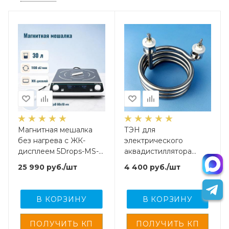
Магнитная мешалка
ТЭН для
без нагрева c ЖК-
электрического
дисплеем 5Drops-MS-
аквадистиллятора
30 на 30 литров
5drops (большой)
25 990
руб.
/шт
4 400
руб.
/шт
В КОРЗИНУ
В КОРЗИНУ