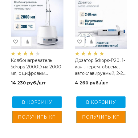
Колбонагреватель
Дозатор 5drops-P20, 1-
5drops-2000D на 2000
кан., перем. объема,
мл, с цифровым
автоклавируемый, 2-20
дисплеем и внешним
мкл
14 230
руб.
/шт
4 260
руб.
/шт
датчиком температуры
В КОРЗИНУ
В КОРЗИНУ