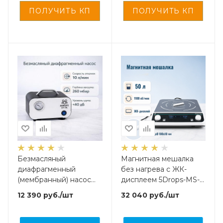
Безмасляный
Магнитная мешалка
диафрагменный
без нагрева c ЖК-
(мембранный) насос
дисплеем 5Drops-MS-
5drops-VP-10, 10 л/мин
50 на 50 литров
12 390
руб.
/шт
32 040
руб.
/шт