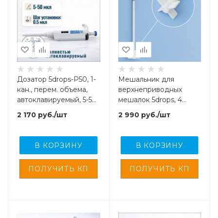
Дозатор 5drops-P50, 1-
Мешальник для
кан., перем. объема,
верхнеприводных
автоклавируемый, 5-50
мешалок 5drops, 4
мкл
лопасти, нержавеющая
2 170
руб.
/шт
2 990
руб.
/шт
сталь с
фторопластовым
покрытием, 350 мм
В КОРЗИНУ
В КОРЗИНУ