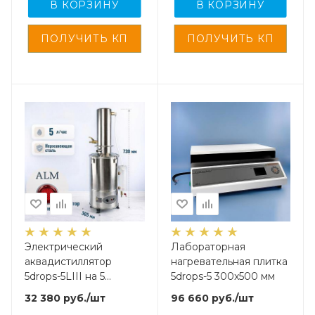
В КОРЗИНУ
В КОРЗИНУ
Электрический
Лабораторная
аквадистиллятор
нагревательная плитка
5drops-5LIII на 5
5drops-5 300x500 мм
литров, с защитой от
32 380
руб.
/шт
96 660
руб.
/шт
перегрева