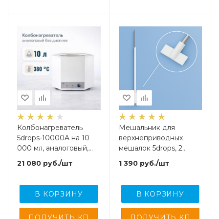
Колбонагреватель
Мешальник для
5drops-10000A на 10
верхнеприводных
000 мл, аналоговый,
мешалок 5drops, 2
без дисплея
лопасти, нержавеющая
21 080
руб.
/шт
1 390
руб.
/шт
сталь с
фторопластовым
покрытием, 350 мм
В КОРЗИНУ
В КОРЗИНУ