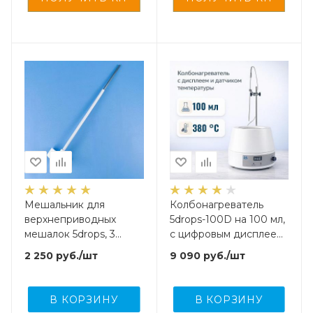
Мешальник для
Колбонагреватель
верхнеприводных
5drops-100D на 100 мл,
мешалок 5drops, 3
с цифровым дисплеем
лопасти, нержавеющая
и внешним датчиком
2 250
руб.
/шт
9 090
руб.
/шт
сталь с
температуры
фторопластовым
покрытием, 350 мм
В КОРЗИНУ
В КОРЗИНУ