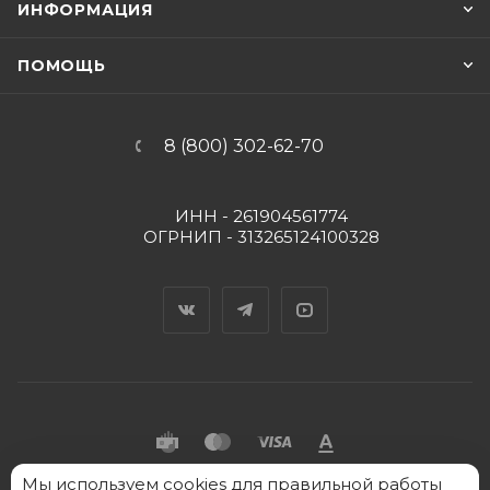
ИНФОРМАЦИЯ
ПОМОЩЬ
8 (800) 302-62-70
ИНН - 261904561774
ОГРНИП - 313265124100328
Вконтакте
Telegram
YouTube
Мы
используем cookies
для правильной работы
2026 © "Пять Капель" - интернет-магазин товаров