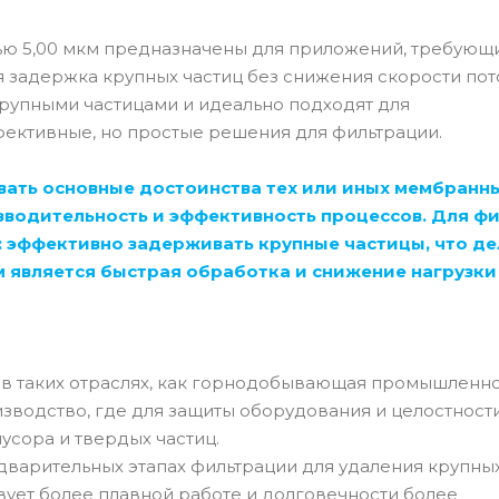
ью 5,00 мкм предназначены для приложений, требующ
я задержка крупных частиц без снижения скорости пото
рупными частицами и идеально подходят для
ективные, но простые решения для фильтрации.
ать основные достоинства тех или иных мембранн
зводительность и эффективность процессов. Для ф
: эффективно задерживать крупные частицы, что де
м является быстрая обработка и снижение нагрузки
в таких отраслях, как горнодобывающая промышленно
зводство, где для защиты оборудования и целостност
усора и твердых частиц.
дварительных этапах фильтрации для удаления крупны
твует более плавной работе и долговечности более