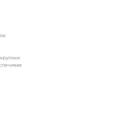
для
 крупных
еспечивая