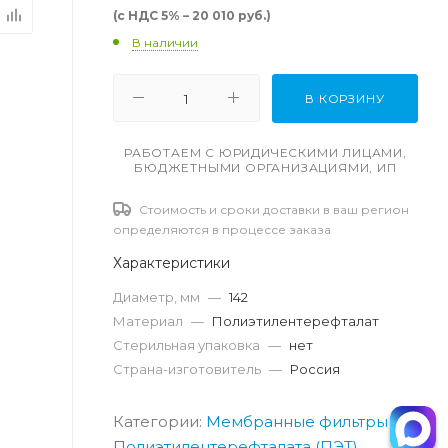
(с НДС 5% – 20 010 руб.)
В наличии
В КОРЗИНУ
РАБОТАЕМ С ЮРИДИЧЕСКИМИ ЛИЦАМИ,
БЮДЖЕТНЫМИ ОРГАНИЗАЦИЯМИ, ИП
Стоимость и сроки доставки в ваш регион
определяются в процессе заказа
Характеристики
Диаметр, мм
—
142
Материал
—
Полиэтилентерефталат
Стерильная упаковка
—
нет
Страна-изготовитель
—
Россия
Категории:
Мембранные фильтры из
Полиэтилентерефталата (ПЭТ)