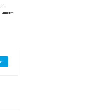
ого
р может
ЫВ