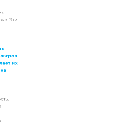
их
ка. Эти
ых
ильтров
лает их
 на
сть,
и
х