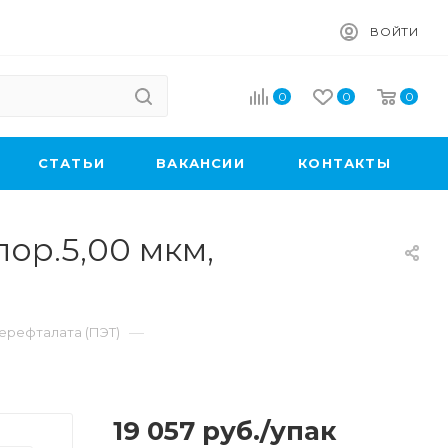
ВОЙТИ
0
0
0
CТАТЬИ
ВАКАНСИИ
КОНТАКТЫ
ор.5,00 мкм,
—
ерефталата (ПЭТ)
19 057
руб.
/упак