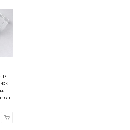
ьтр
диск
м,
алат,